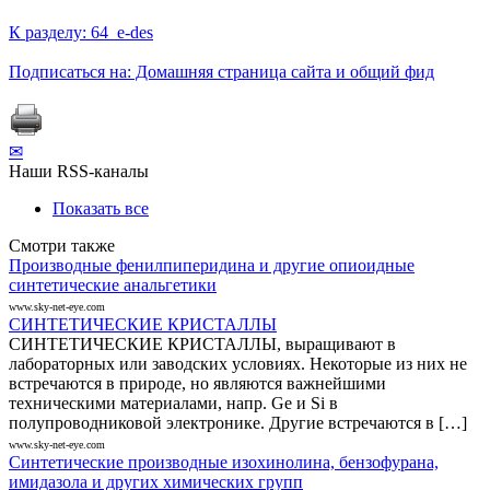
К разделу: 64_e-des
Подписаться на: Домашняя страница сайта и общий фид
✉
Наши RSS-каналы
Показать все
Смотри также
Производные фенилпиперидина и другие опиоидные
синтетические анальгетики
www.sky-net-eye.com
СИНТЕТИЧЕСКИЕ КРИСТАЛЛЫ
СИНТЕТИЧЕСКИЕ КРИСТАЛЛЫ, выращивают в
лабораторных или заводских условиях. Некоторые из них не
встречаются в природе, но являются важнейшими
техническими материалами, напр. Ge и Si в
полупроводниковой электронике. Другие встречаются в […]
www.sky-net-eye.com
Синтетические производные изохинолина, бензофурана,
имидазола и других химических групп