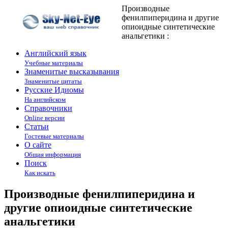
Производные
фенилпиперидина и другие
опиоидные синтетические
анальгетики :
Английский язык
Учебные материалы
Знаменитые высказывания
Знаменитые цитаты
Русские Идиомы
На английском
Справочники
Online версии
Статьи
Гостевые материалы
О сайте
Общая информация
Поиск
Как искать
Производные фенилпиперидина и
другие опиоидные синтетические
анальгетики