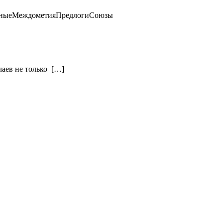
льныеМеждометияПредлогиСоюзы
чаев не только […]