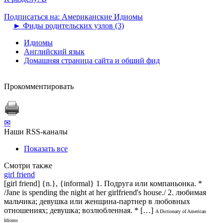
Подписаться на: Американские Идиомы
►
Фиды родительских узлов (3)
Идиомы
Английский язык
Домашняя страница сайта и общий фид
Прокомментировать
✉
Наши RSS-каналы
Показать все
Смотри также
girl friend
[girl friend] {n.}, {informal} 1. Подруга или компаньонка. *
/Jane is spending the night at her girlfriend's house./ 2. любимая
мальчика; девушка или женщина-партнер в любовных
отношениях; девушка; возлюбленная. * […]
A Dictionary of American
Idioms