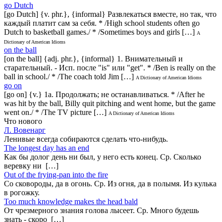
go Dutch
[go Dutch] {v. phr.}, {informal} Развлекаться вместе, но так, что
каждый платит сам за себя. * /High school students often go
Dutch to basketball games./ * /Sometimes boys and girls […]
A
Dictionary of American Idioms
on the ball
[on the ball] {adj. phr.}, {informal} 1. Внимательный и
старательный. - Исп. после "is" или "get". * /Ben is really on the
ball in school./ * /The coach told Jim […]
A Dictionary of American Idioms
go on
[go on] {v.} 1a. Продолжать; не останавливаться. * /After he
was hit by the ball, Billy quit pitching and went home, but the game
went on./ * /The TV picture […]
A Dictionary of American Idioms
Что нового
Л. Вовенарг
Ленивые всегда собираются сделать что-нибудь.
The longest day has an end
Как бы долог день ни был, у него есть конец. Ср. Сколько
веревку ни […]
Out of the frying-pan into the fire
Co сковороды, да в огонь. Ср. Из огня, да в полымя. Из кулька
в рогожку.
Too much knowledge makes the head bald
От чрезмерного знания голова лысеет. Ср. Много будешь
знать - скоро […]