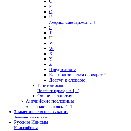
O
P
Q
R
Американские идиомы […]
S
T
U
V
W
X
Y
Z
Предисловие
Как пользоваться словарем?
Доступ к словарю
Еще идиомы
Не нашли идиому на […]
Online — занятия
Английские пословицы
Английские пословицы […]
Знаменитые высказывания
Знаменитые цитаты
Русские Идиомы
На английском