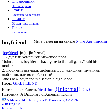
Справочники
Online версии
Статьи
Гостевые материалы
О сайте
Общая информация
Поиск
Как искать
boyfriend
Мы в Telegram на канале
Учим Английский
.
boyfriend
{n.}
,
{informal}
1. Друг или компаньон мужского пола.
"John and his boyfriends have gone to the ball game," said his
mother.
2. Любимый девушки, любимый друг женщины; мужчина-
любовник или возлюбленный.
Jane's new boyfriend is a senior in high school.
Прот.:
GIRL FRIEND
.
{informal}
{n.}
Категории:
добавить
friends
love
Источник:
A Dictionary of American Idioms
А. Маккей, М.Т. Ботнер, Дж.И. Гейтс (неоф.)
© 2026
» In English
К разделу: B