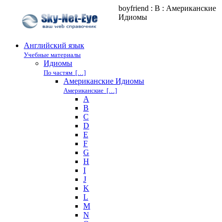
boyfriend : B : Американские
Идиомы
Английский язык
Учебные материалы
Идиомы
По частям […]
Американские Идиомы
Американские […]
A
B
C
D
E
F
G
H
I
J
K
L
M
N