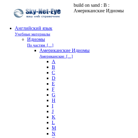
build on sand : B :
Американские Идиомы
Английский язык
Учебные материалы
Идиомы
По частям […]
Американские Идиомы
Американские […]
A
B
C
D
E
F
G
H
I
J
K
L
M
N