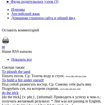
►
Фиды родительских узлов (3)
Идиомы
Английский язык
Домашняя страница сайта и общий фид
Оставить комментарий
✉
Наши RSS-каналы
Показать все
Смотри также
То plough the sand
Пахать песок. Ср. Толочь воду в ступе.
www.sky-net-eye.com
То build a fire under oneself
Под собой разжигать костер. Ср. Самому себе рыть яму.
Подрубать сук, на котором сидишь.
www.sky-net-eye.com
do the trick
[do the trick] {v. phr.}, {informal} Приводить к успеху в чем-л.;
получать желаемый результат. * /Jim was not passing in English,