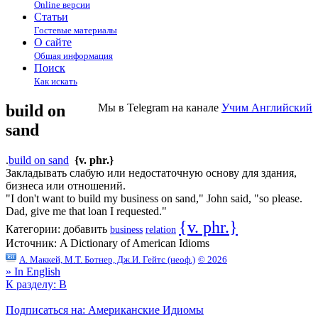
Online версии
Статьи
Гостевые материалы
О сайте
Общая информация
Поиск
Как искать
build on
Мы в Telegram на канале
Учим Английский
sand
.
build on sand
{v. phr.}
Закладывать слабую или недостаточную основу для здания,
бизнеса или отношений.
"I don't want to build my business on sand," John said, "so please.
Dad, give me that loan I requested."
{v. phr.}
Категории:
добавить
business
relation
Источник:
A Dictionary of American Idioms
А. Маккей, М.Т. Ботнер, Дж.И. Гейтс (неоф.)
© 2026
» In English
К разделу: B
Подписаться на: Американские Идиомы