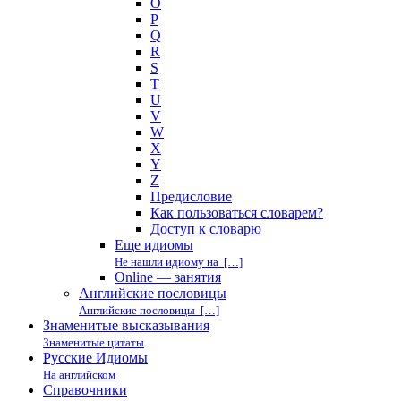
O
P
Q
R
S
T
U
V
W
X
Y
Z
Предисловие
Как пользоваться словарем?
Доступ к словарю
Еще идиомы
Не нашли идиому на […]
Online — занятия
Английские пословицы
Английские пословицы […]
Знаменитые высказывания
Знаменитые цитаты
Русские Идиомы
На английском
Справочники