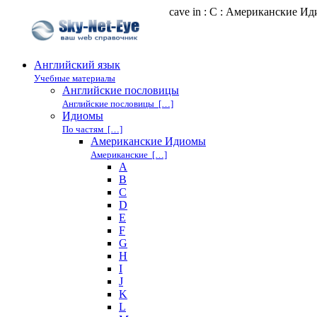
cave in : C : Американские И
Английский язык
Учебные материалы
Английские пословицы
Английские пословицы […]
Идиомы
По частям […]
Американские Идиомы
Американские […]
A
B
C
D
E
F
G
H
I
J
K
L