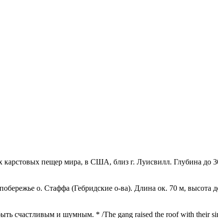
товых пещер мира, в США, близ г. Луисвилл. Глубина до 300
ережье о. Стаффа (Гебридские о-ва). Длина ок. 70 м, высота д
 быть счастливым и шумным. * /The gang raised the roof with their s