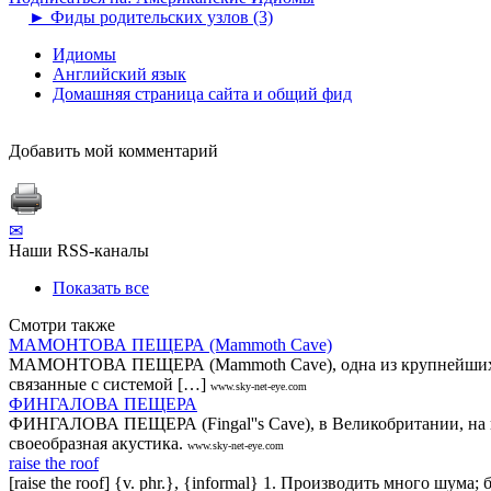
►
Фиды родительских узлов (3)
Идиомы
Английский язык
Домашняя страница сайта и общий фид
Добавить мой комментарий
✉
Наши RSS-каналы
Показать все
Смотри также
МАМОНТОВА ПЕЩЕРА (Mammoth Cave)
МАМОНТОВА ПЕЩЕРА (Mammoth Cave), одна из крупнейших карс
связанные с системой […]
www.sky-net-eye.com
ФИНГАЛОВА ПЕЩЕРА
ФИНГАЛОВА ПЕЩЕРА (Fingal''s Cave), в Великобритании, на поб
своеобразная акустика.
www.sky-net-eye.com
raise the roof
[raise the roof] {v. phr.}, {informal} 1. Производить много шума;