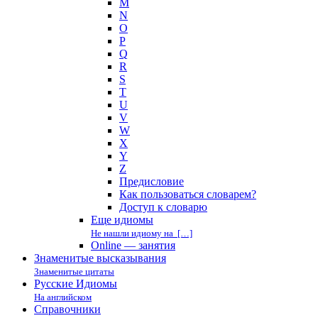
M
N
O
P
Q
R
S
T
U
V
W
X
Y
Z
Предисловие
Как пользоваться словарем?
Доступ к словарю
Еще идиомы
Не нашли идиому на […]
Online — занятия
Знаменитые высказывания
Знаменитые цитаты
Русские Идиомы
На английском
Справочники