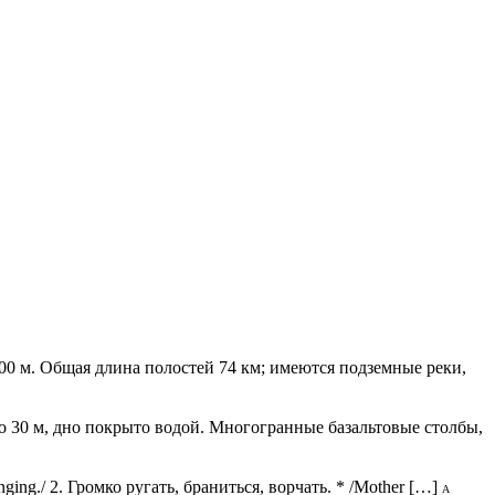
 м. Общая длина полостей 74 км; имеются подземные реки,
о 30 м, дно покрыто водой. Многогранные базальтовые столбы,
inging./ 2. Громко ругать, браниться, ворчать. * /Mother […]
A