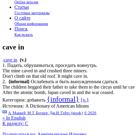
Online версии
Статьи
Гостевые материалы
О сайте
Общая информация
Поиск
Как искать
cave in
.
cave in
{v.}
1. Падать, обрушиваться, проседать вовнутрь.
The mine caved in and crushed three miners.
Don't climb on that old roof. It might cave in.
2.
{informal}
Ослабевать и быть вынужденным сдаться.
The children begged their father to take them to the circus until he cav
After the atomic bomb, Japan caved in and the war ceased.
{informal}
{v.}
Категории:
добавить
Источник:
A Dictionary of American Idioms
А. Маккей, М.Т. Ботнер, Дж.И. Гейтс (неоф.)
© 2026
» In English
К разделу: C
Подписаться на: Американские Идиомы