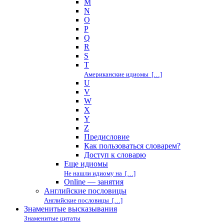
M
N
O
P
Q
R
S
T
Американские идиомы […]
U
V
W
X
Y
Z
Предисловие
Как пользоваться словарем?
Доступ к словарю
Еще идиомы
Не нашли идиому на […]
Online — занятия
Английские пословицы
Английские пословицы […]
Знаменитые высказывания
Знаменитые цитаты