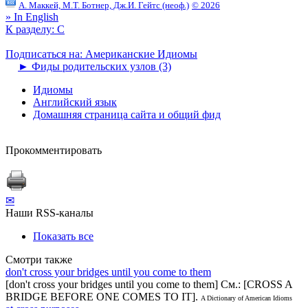
А. Маккей, М.Т. Ботнер, Дж.И. Гейтс (неоф.)
© 2026
» In English
К разделу: C
Подписаться на: Американские Идиомы
►
Фиды родительских узлов (3)
Идиомы
Английский язык
Домашняя страница сайта и общий фид
Прокомментировать
✉
Наши RSS-каналы
Показать все
Смотри также
don't cross your bridges until you come to them
[don't cross your bridges until you come to them] См.: [CROSS A
BRIDGE BEFORE ONE COMES TO IT].
A Dictionary of American Idioms