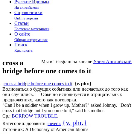
Русские Идиомы
На английском
Справочники
Online версии
Статьи
Гостевые материалы
О сайте
Общая информация
Поиск
Как искать
cross a
Мы в Telegram на канале
Учим Английский
bridge before one comes to it
.
cross a bridge before one comes to it
{v. phr.}
Волноваться о будущих событиях или несчастьях до того как
они случились. — Обычно используется в отрицательных
предложениях, часто как поговорка.
"Can I be a soldier when I grow up, Mother?" asked Johnny. "Don't
cross that bridge until you come to it," said his mother.
Ср.:
BORROW TROUBLE
.
{v. phr.}
Категории:
добавить
proverbs
Источник:
A Dictionary of American Idioms