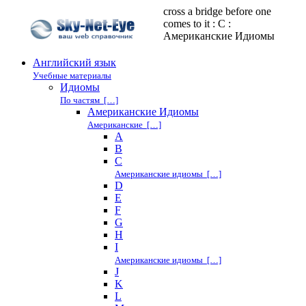
cross a bridge before one
comes to it : C :
Американские Идиомы
Английский язык
Учебные материалы
Идиомы
По частям […]
Американские Идиомы
Американские […]
A
B
C
Американские идиомы […]
D
E
F
G
H
I
Американские идиомы […]
J
K
L