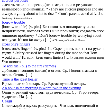
at cross purposes
- делать что-л. наперекор (не намеренно, а в результате
взаимного непонимания). * /They are at cross purposes and are
always arguing about what to do./ * /Tom's parents acted at […]
A
Dictionary of American Idioms
borrow trouble
[borrow trouble] {v. phr.} Беспокоиться понапрасну из-за
неприятности, которая может и не произойти; создавать себе
лишнюю проблему. * /Don't borrow trouble by worrying about
next year. It's too far away./ […]
A Dictionary of American Idioms
cross one's fingers
[cross one's fingers] {v. phr.} 1a. Скрещивать пальцы на руке на
удачу. * /Mary crossed her fingers during the race so that Tom
would win./ 1b. или [keep one's fingers […]
A Dictionary of American Idioms
Что нового
То add fuel (oil) to the fire (flames)
Добавлять топливо (масло) в огонь. Ср. Подлить масла в
огонь. Огонь […]
Time is the great healer
Время-великий лекарь. Ср. Время-лучший лекарь.
An hour in the morning is worth two in the evening
Один утренний час стоит двух вечерних. Ср. Утро вечера
мудренее. На […]
Саади
С невеждой о науках рассуждать - Что злак пшеничный в