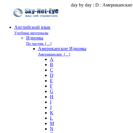
day by day : D : Американск
Английский язык
Учебные материалы
Идиомы
По частям […]
Американские Идиомы
Американские […]
A
B
C
D
E
F
G
H
I
J
K
L
M
N