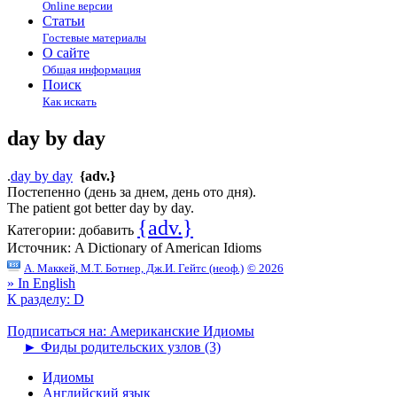
Online версии
Статьи
Гостевые материалы
О сайте
Общая информация
Поиск
Как искать
day by day
.
day by day
{adv.}
Постепенно (день за днем, день ото дня).
The patient got better day by day.
{adv.}
Категории:
добавить
Источник:
A Dictionary of American Idioms
А. Маккей, М.Т. Ботнер, Дж.И. Гейтс (неоф.)
© 2026
» In English
К разделу: D
Подписаться на: Американские Идиомы
►
Фиды родительских узлов (3)
Идиомы
Английский язык