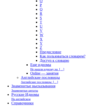
O
P
Q
R
S
T
U
V
W
X
Y
Z
Предисловие
Как пользоваться словарем?
Доступ к словарю
Еще идиомы
Не нашли идиому на […]
Online — занятия
Английские пословицы
Английские пословицы […]
Знаменитые высказывания
Знаменитые цитаты
Русские Идиомы
На английском
Справочники