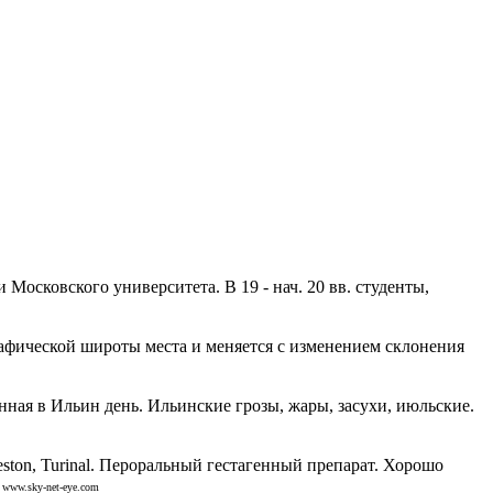
осковского университета. В 19 - нач. 20 вв. студенты,
графической широты места и меняется с изменением склонения
ая в Ильин день. Ильинские грозы, жары, засухи, июльские.
eston, Turinal. Пероральный гестагенный препарат. Хорошо
www.sky-net-eye.com