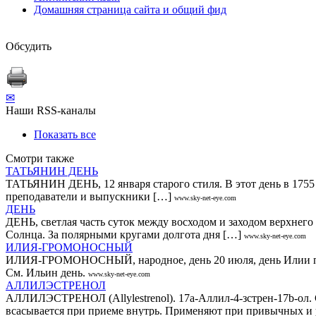
Домашняя страница сайта и общий фид
Обсудить
✉
Наши RSS-каналы
Показать все
Смотри также
ТАТЬЯНИН ДЕНЬ
ТАТЬЯНИН ДЕНЬ, 12 января старого стиля. В этот день в 1755 
преподаватели и выпускники […]
www.sky-net-eye.com
ДЕНЬ
ДЕНЬ, светлая часть суток между восходом и заходом верхнего
Солнца. За полярными кругами долгота дня […]
www.sky-net-eye.com
ИЛИЯ-ГРОМОНОСНЫЙ
ИЛИЯ-ГРОМОНОСНЫЙ, народное, день 20 июля, день Илии проро
См. Ильин день.
www.sky-net-eye.com
АЛЛИЛЭСТРЕНОЛ
АЛЛИЛЭСТРЕНОЛ (Allylestrenol). 17a-Аллил-4-зстрен-17b-ол. Си
всасывается при приеме внутрь. Применяют при привычных и 