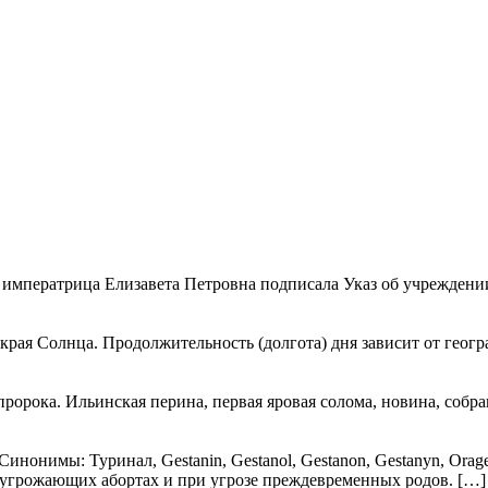
императрица Елизавета Петровна подписала Указ об учреждении М
 края Солнца. Продолжительность (долгота) дня зависит от гео
ка. Ильинская перина, первая яровая солома, новина, собранн
нонимы: Туринал, Gestanin, Gestanol, Gestanon, Gestanyn, Orag
угрожающих абортах и при угрозе преждевременных родов. […]