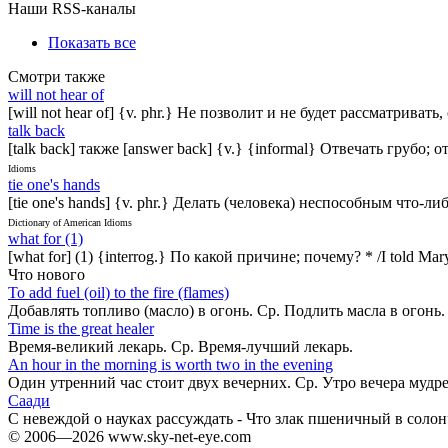
Наши RSS-каналы
Показать все
Смотри также
will not hear of
[will not hear of] {v. phr.} Не позволит и не будет рассматривать
talk back
[talk back] также [answer back] {v.} {informal} Отвечать грубо; от
Idioms
tie one's hands
[tie one's hands] {v. phr.} Делать (человека) неспособным что-либ
Dictionary of American Idioms
what for (1)
[what for] (1) {interrog.} По какой причине; почему? * /I told Mary 
Что нового
То add fuel (oil) to the fire (flames)
Добавлять топливо (масло) в огонь. Ср. Подлить масла в огонь
Time is the great healer
Время-великий лекарь. Ср. Время-лучший лекарь.
An hour in the morning is worth two in the evening
Один утренний час стоит двух вечерних. Ср. Утро вечера мудр
Саади
С невеждой о науках рассуждать - Что злак пшеничный в соло
© 2006—2026 www.sky-net-eye.com