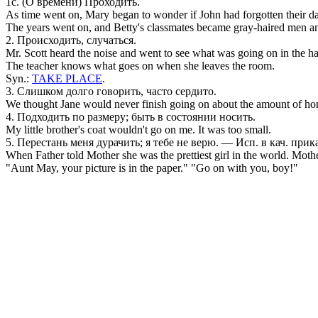
1c. (О времени) Проходить.
As time went on, Mary began to wonder if John had forgotten their da
The years went on, and Betty's classmates became gray-haired men 
2. Происходить, случаться.
Mr. Scott heard the noise and went to see what was going on in the ha
The teacher knows what goes on when she leaves the room.
Syn.:
TAKE PLACE
.
3. Слишком долго говорить, часто сердито.
We thought Jane would never finish going on about the amount of h
4. Подходить по размеру; быть в состоянии носить.
My little brother's coat wouldn't go on me. It was too small.
5. Перестань меня дурачить; я тебе не верю. — Исп. в кач. прика
When Father told Mother she was the prettiest girl in the world. Mothe
"Aunt May, your picture is in the paper." "Go on with you, boy!"