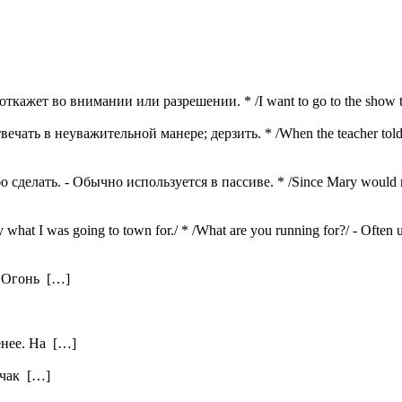
, откажет во внимании или разрешении. * /I want to go to the show 
вечать в неуважительной манере; дерзить. * /When the teacher told t
о сделать. - Обычно используется в пассиве. * /Since Mary would not
what I was going to town for./ * /What are you running for?/ - Often 
. Огонь […]
енее. На […]
нчак […]