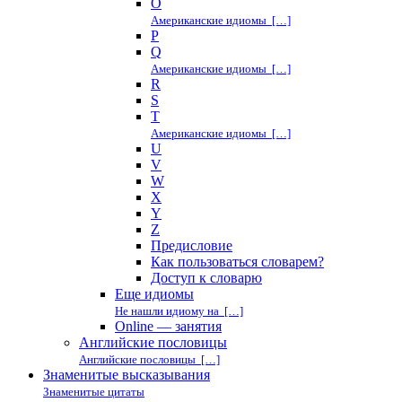
O
Американские идиомы […]
P
Q
Американские идиомы […]
R
S
T
Американские идиомы […]
U
V
W
X
Y
Z
Предисловие
Как пользоваться словарем?
Доступ к словарю
Еще идиомы
Не нашли идиому на […]
Online — занятия
Английские пословицы
Английские пословицы […]
Знаменитые высказывания
Знаменитые цитаты