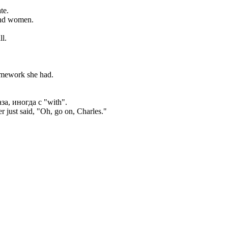
te.
and women.
ll.
omework she had.
за, иногда с "with".
r just said, "Oh, go on, Charles."