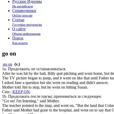
Русские Идиомы
На английском
Справочники
Online версии
Статьи
Гостевые материалы
О сайте
Общая информация
Поиск
Как искать
go on
.
go on
{v.}
1a. Продолжать; не останавливаться.
After he was hit by the ball, Billy quit pitching and went home, but 
The TV picture began to jump, and it went on like that until Father tu
I asked Jane a question but she went on reading and didn't answer.
Mother told Jim to stop, but he went on hitting Susan.
Син.:
KEEP ON
.
1b. Продолжать после паузы; приниматься за следующее.
"Go on! I'm listening," said Mother.
The teacher pointed to the map, and went on, "But the land that Col
Father said Mother had gone to the hospital, and went on to say that