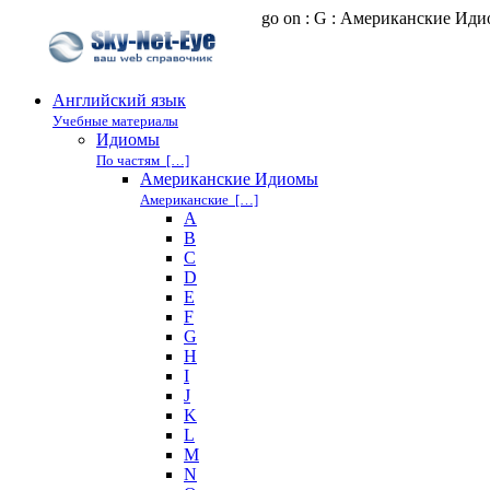
go on : G : Американские Ид
Английский язык
Учебные материалы
Идиомы
По частям […]
Американские Идиомы
Американские […]
A
B
C
D
E
F
G
H
I
J
K
L
M
N