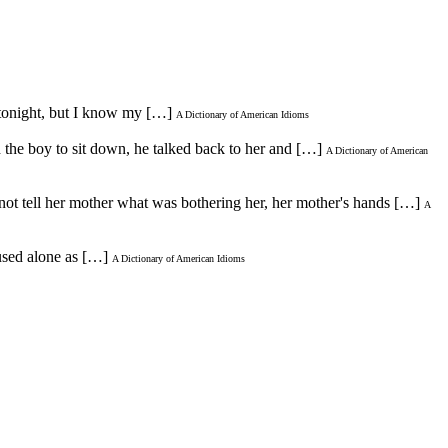
tonight, but I know my […]
A Dictionary of American Idioms
he boy to sit down, he talked back to her and […]
A Dictionary of American
 tell her mother what was bothering her, her mother's hands […]
A
used alone as […]
A Dictionary of American Idioms