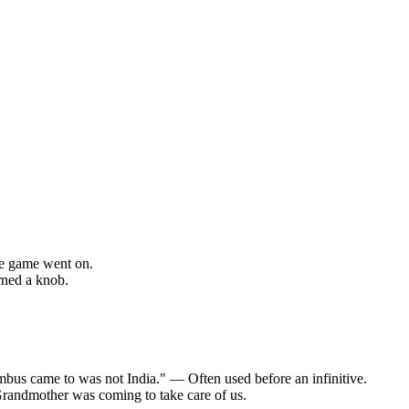
the game went on.
rned a knob.
umbus came to was not India."
— Often used before an infinitive.
 Grandmother was coming to take care of us.