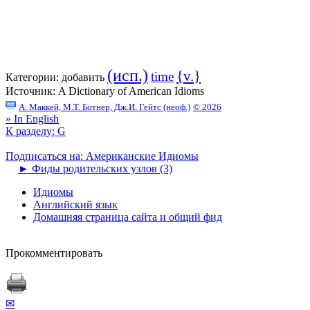
(исп.)
{v.}
time
Категории:
добавить
Источник:
A Dictionary of American Idioms
А. Маккей, М.Т. Ботнер, Дж.И. Гейтс (неоф.)
© 2026
» In English
К разделу: G
Подписаться на: Американские Идиомы
►
Фиды родительских узлов (3)
Идиомы
Английский язык
Домашняя страница сайта и общий фид
Прокомментировать
✉