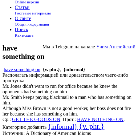
Online версии
Статьи
Гостевые материалы
О сайте
Общая информация
Поиск
Как искать
have
Мы в Telegram на канале
Учим Английский
something on
.
have something on
{v. phr.}
,
{informal}
Располагать информацией или доказательством чьего-либо
проступка.
Mr. Jones didn't want to run for office because he knew the
opponents had something on him.
Mr. Smith keeps paying blackmail to a man who has something on
him.
Although Miss Brown is not a good worker, her boss does not fire
her because she has something on him.
Ср.:
GET THE GOODS ON
. Прот.:
HAVE NOTHING ON
.
{v. phr.}
{informal}
Категории:
добавить
Источник:
A Dictionary of American Idioms