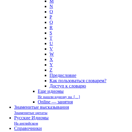
M
N
O
P
Q
R
S
T
U
V
W
X
Y
Z
Предисловие
Как пользоваться словарем?
Доступ к словарю
Еще идиомы
Не нашли идиому на […]
Online — занятия
Знаменитые высказывания
Знаменитые цитаты
Русские Идиомы
На английском
Справочники