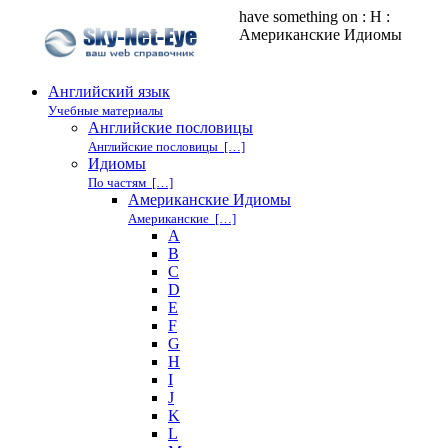
have something on : H :
Американские Идиомы
Английский язык
Учебные материалы
Английские пословицы
Английские пословицы […]
Идиомы
По частям […]
Американские Идиомы
Американские […]
A
B
C
D
E
F
G
H
I
J
K
L