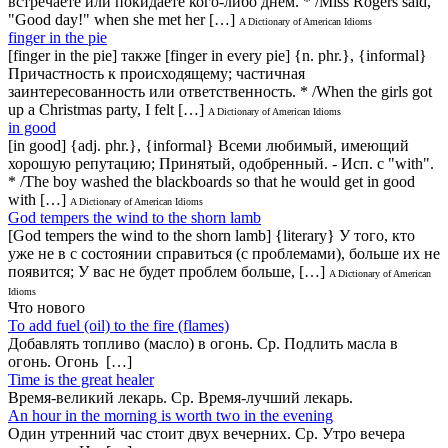
встречаете или покидаете кого-либо днем. * /Miss Rogers said,
"Good day!" when she met her […]
A Dictionary of American Idioms
finger in the pie
[finger in the pie] также [finger in every pie] {n. phr.}, {informal}
Причастность к происходящему; частичная
заинтересованность или ответственность. * /When the girls got
up a Christmas party, I felt […]
A Dictionary of American Idioms
in good
[in good] {adj. phr.}, {informal} Всеми любимый, имеющий
хорошую репутацию; Принятый, одобренный. - Исп. с "with".
* /The boy washed the blackboards so that he would get in good
with […]
A Dictionary of American Idioms
God tempers the wind to the shorn lamb
[God tempers the wind to the shorn lamb] {literary} У того, кто
уже не в с состоянии справиться (с проблемами), больше их не
появится; У вас не будет проблем больше, […]
A Dictionary of American
Idioms
Что нового
То add fuel (oil) to the fire (flames)
Добавлять топливо (масло) в огонь. Ср. Подлить масла в
огонь. Огонь […]
Time is the great healer
Время-великий лекарь. Ср. Время-лучший лекарь.
An hour in the morning is worth two in the evening
Один утренний час стоит двух вечерних. Ср. Утро вечера