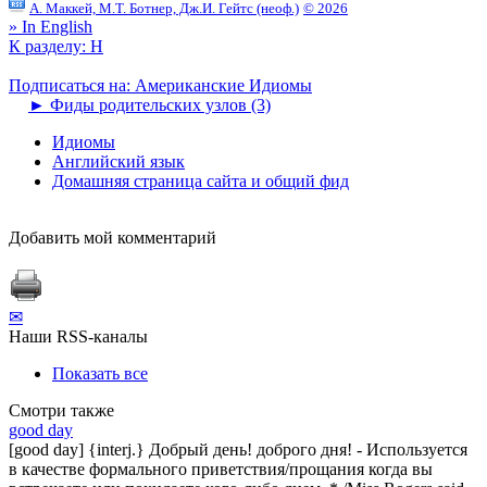
А. Маккей, М.Т. Ботнер, Дж.И. Гейтс (неоф.)
© 2026
» In English
К разделу: H
Подписаться на: Американские Идиомы
►
Фиды родительских узлов (3)
Идиомы
Английский язык
Домашняя страница сайта и общий фид
Добавить мой комментарий
✉
Наши RSS-каналы
Показать все
Смотри также
good day
[good day] {interj.} Добрый день! доброго дня! - Используется
в качестве формального приветствия/прощания когда вы