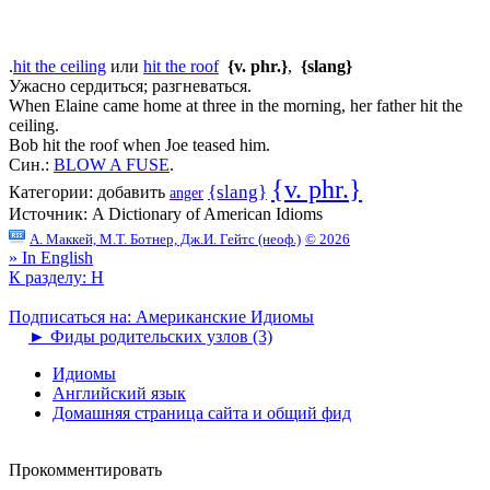
.
hit the ceiling
или
hit the roof
{v. phr.}
,
{slang}
Ужасно сердиться; разгневаться.
When Elaine came home at three in the morning, her father hit the
ceiling.
Bob hit the roof when Joe teased him.
Син.:
BLOW A FUSE
.
{v. phr.}
{slang}
Категории:
добавить
anger
Источник:
A Dictionary of American Idioms
А. Маккей, М.Т. Ботнер, Дж.И. Гейтс (неоф.)
© 2026
» In English
К разделу: H
Подписаться на: Американские Идиомы
►
Фиды родительских узлов (3)
Идиомы
Английский язык
Домашняя страница сайта и общий фид
Прокомментировать