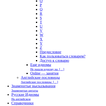
O
P
Q
R
S
T
U
V
W
X
Y
Z
Предисловие
Как пользоваться словарем?
Доступ к словарю
Еще идиомы
Не нашли идиому на […]
Online — занятия
Английские пословицы
Английские пословицы […]
Знаменитые высказывания
Знаменитые цитаты
Русские Идиомы
На английском
Справочники