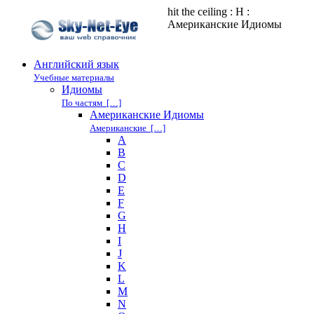
hit the ceiling : H :
Американские Идиомы
Английский язык
Учебные материалы
Идиомы
По частям […]
Американские Идиомы
Американские […]
A
B
C
D
E
F
G
H
I
J
K
L
M
N