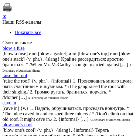
✉
Наши RSS-каналы
Показать все
Смотри также
blow a fuse
[blow a fuse] или [blow a gasket] или [blow one's top] или [blow
one's stack] {v. phr.}, {slang} Крайне рассердиться; яростно
браниться. * /When Mr. McCarthy's son got married against […]
A
Dictionary of American Idioms
raise the roof
[raise the roof] {v. phr.}, {informal} 1. Производить много шума;
быть счастливым и шумным. * /The gang raised the roof with
their singing./ 2. Громко ругать, браниться, ворчать. *
/Mother […]
A Dictionary of American Idioms
cave in
[cave in] {v.} 1. Падать, обрушиваться, проседать вовнутрь. *
/The mine caved in and crushed three miners./ * /Don't climb on that
old roof. It might cave in./ 2. {informal} […]
A Dictionary of American Idioms
blow one's cool
[blow one's cool] {v. phr.}, {slang}, {informal} Терять
спокойствие или самообладание. * /Whatever you say to the