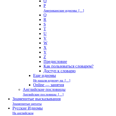
O
P
Американские идиомы […]
Q
R
S
T
U
V
W
X
Y
Z
Предисловие
Как пользоваться словарем?
Доступ к словарю
Еще идиомы
Не нашли идиому на […]
Online — занятия
Английские пословицы
Английские пословицы […]
Знаменитые высказывания
Знаменитые цитаты
Русские Идиомы
На английском