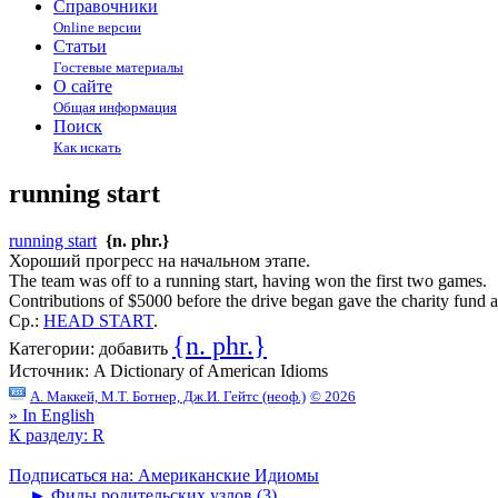
Справочники
Online версии
Статьи
Гостевые материалы
О сайте
Общая информация
Поиск
Как искать
running start
running start
{n. phr.}
Хороший прогресс на начальном этапе.
The team was off to a running start, having won the first two games.
Contributions of $5000 before the drive began gave the charity fund a 
Ср.:
HEAD START
.
{n. phr.}
Категории:
добавить
Источник:
A Dictionary of American Idioms
А. Маккей, М.Т. Ботнер, Дж.И. Гейтс (неоф.)
© 2026
» In English
К разделу: R
Подписаться на: Американские Идиомы
►
Фиды родительских узлов (3)