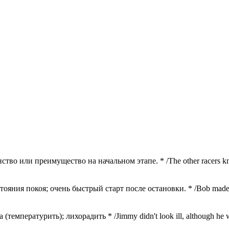
нство или преимущество на начальном этапе. * /The other racers knew
тояния покоя; очень быстрый старт после остановки. * /Bob made a jac
температурить); лихорадить * /Jimmy didn't look ill, although he was