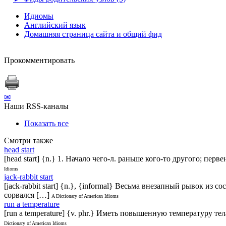
Идиомы
Английский язык
Домашняя страница сайта и общий фид
Прокомментировать
✉
Наши RSS-каналы
Показать все
Смотри также
head start
[head start] {n.} 1. Начало чего-л. раньше кого-то другого; перве
Idioms
jack-rabbit start
[jack-rabbit start] {n.}, {informal} Весьма внезапный рывок из сос
сорвался […]
A Dictionary of American Idioms
run a temperature
[run a temperature] {v. phr.} Иметь повышенную температуру тела (
Dictionary of American Idioms