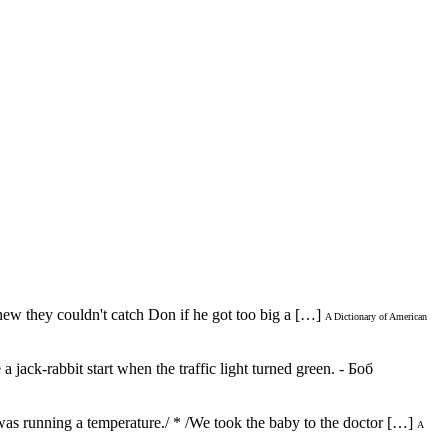
 they couldn't catch Don if he got too big a […]
A Dictionary of American
k-rabbit start when the traffic light turned green. - Боб
 running a temperature./ * /We took the baby to the doctor […]
A