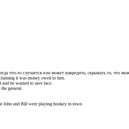
да что-то случается или может навредить; скрывать то, что мож
 claiming it was money owed to him.
l and he wanted to save face.
 the general.
ht John and Bill were playing hookey in town.