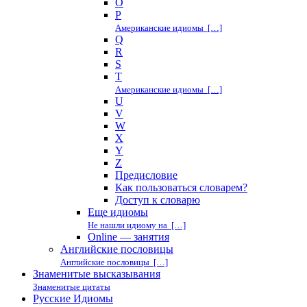
O
P
Американские идиомы […]
Q
R
S
T
Американские идиомы […]
U
V
W
X
Y
Z
Предисловие
Как пользоваться словарем?
Доступ к словарю
Еще идиомы
Не нашли идиому на […]
Online — занятия
Английские пословицы
Английские пословицы […]
Знаменитые высказывания
Знаменитые цитаты
Русские Идиомы