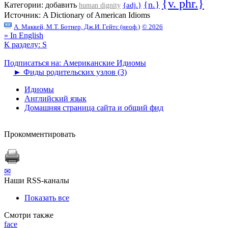
{v. phr.}
{n.}
Категории:
добавить
{adj.}
human dignity
Источник:
A Dictionary of American Idioms
А. Маккей, М.Т. Ботнер, Дж.И. Гейтс (неоф.)
© 2026
» In English
К разделу: S
Подписаться на: Американские Идиомы
►
Фиды родительских узлов (3)
Идиомы
Английский язык
Домашняя страница сайта и общий фид
Прокомментировать
✉
Наши RSS-каналы
Показать все
Смотри также
face