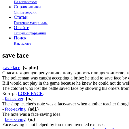
На английском
Справочники
Online версии
Статьи
Гостевые материалы
О сайте
Общая информация
Поиск
Как искать
save face
.
save face
{v. phr.}
Спасать хорошую репутацию, популярность или достоинство, ког
The policeman was caught accepting a bribe; he tried to save face by
Bill would not play in the game because he knew he could not do wel
The colonel who lost the battle saved face by showing his orders from
Контр.:
LOSE FACE
.
-
face-saver
{n.}
The shop teacher's note was a face-saver when another teacher thoug
-
face-saving
{adj.}
The note was a face-saving idea.
-
face-saving
{n.}
Face-saving is not helped by too many invented excuses.