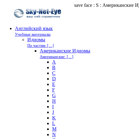
save face : S : Американские
Английский язык
Учебные материалы
Идиомы
По частям […]
Американские Идиомы
Американские […]
A
B
C
D
E
F
G
H
I
J
K
L
M
N