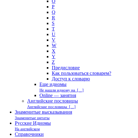
O
P
Q
R
S
T
U
V
W
X
Y
Z
Предисловие
Как пользоваться словарем?
Доступ к словарю
Еще идиомы
Не нашли идиому на […]
Online — занятия
Английские пословицы
Английские пословицы […]
Знаменитые высказывания
Знаменитые цитаты
Русские Идиомы
На английском
Справочники