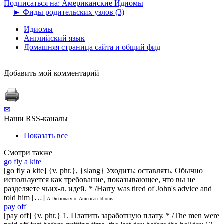
Подписаться на: Американские Идиомы
►
Фиды родительских узлов (3)
Идиомы
Английский язык
Домашняя страница сайта и общий фид
Добавить мой комментарий
✉
Наши RSS-каналы
Показать все
Смотри также
go fly a kite
[go fly a kite] {v. phr.}, {slang} Уходить; оставлять. Обычно
используется как требование, показывающее, что вы не
разделяете чьих-л. идей. * /Harry was tired of John's advice and
told him […]
A Dictionary of American Idioms
pay off
[pay off] {v. phr.} 1. Платить заработную плату. * /The men were