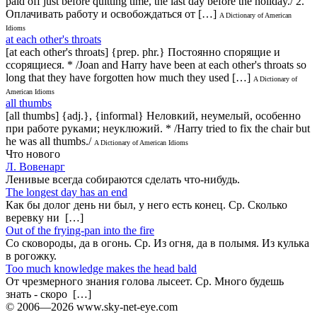
paid off just before quitting time, the last day before the holiday./ 2.
Оплачивать работу и освобождаться от […]
A Dictionary of American
Idioms
at each other's throats
[at each other's throats] {prep. phr.} Постоянно спорящие и
ссорящиеся. * /Joan and Harry have been at each other's throats so
long that they have forgotten how much they used […]
A Dictionary of
American Idioms
all thumbs
[all thumbs] {adj.}, {informal} Неловкий, неумелый, особенно
при работе руками; неуклюжий. * /Harry tried to fix the chair but
he was all thumbs./
A Dictionary of American Idioms
Что нового
Л. Вовенарг
Ленивые всегда собираются сделать что-нибудь.
The longest day has an end
Как бы долог день ни был, у него есть конец. Ср. Сколько
веревку ни […]
Out of the frying-pan into the fire
Co сковороды, да в огонь. Ср. Из огня, да в полымя. Из кулька
в рогожку.
Too much knowledge makes the head bald
От чрезмерного знания голова лысеет. Ср. Много будешь
знать - скоро […]
© 2006—2026 www.sky-net-eye.com