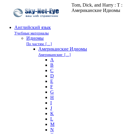
Tom, Dick, and Harry : T :
Американские Идиомы
Английский язык
Учебные материалы
Идиомы
По частям […]
Американские Идиомы
Американские […]
A
B
C
D
E
F
G
H
I
J
K
L
M
N