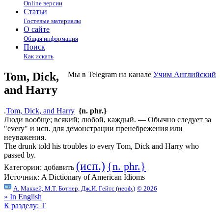
Online версии
Статьи
Гостевые материалы
О сайте
Общая информация
Поиск
Как искать
Tom, Dick,
Мы в Telegram на канале
Учим Английский
and Harry
.
Tom, Dick, and Harry
{n. phr.}
Люди вообще; всякий; любой, каждый. — Обычно следует за
"every" и исп. для демонстрации пренебрежения или
неуважения.
The drunk told his troubles to every Tom, Dick and Harry who
passed by.
(исп.)
{n. phr.}
Категории:
добавить
Источник:
A Dictionary of American Idioms
А. Маккей, М.Т. Ботнер, Дж.И. Гейтс (неоф.)
© 2026
» In English
К разделу: T