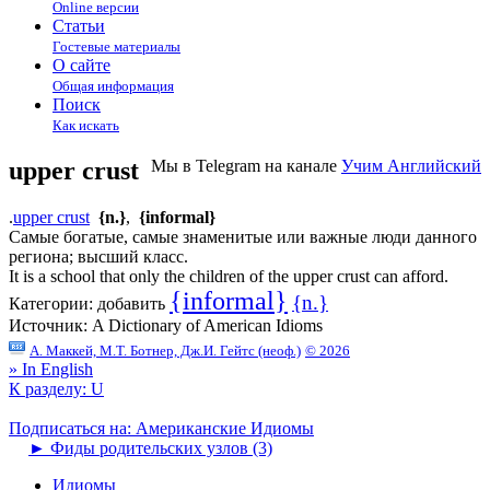
Online версии
Статьи
Гостевые материалы
О сайте
Общая информация
Поиск
Как искать
upper crust
Мы в Telegram на канале
Учим Английский
.
upper crust
{n.}
,
{informal}
Самые богатые, самые знаменитые или важные люди данного
региона; высший класс.
It is a school that only the children of the upper crust can afford.
{informal}
{n.}
Категории:
добавить
Источник:
A Dictionary of American Idioms
А. Маккей, М.Т. Ботнер, Дж.И. Гейтс (неоф.)
© 2026
» In English
К разделу: U
Подписаться на: Американские Идиомы
►
Фиды родительских узлов (3)
Идиомы