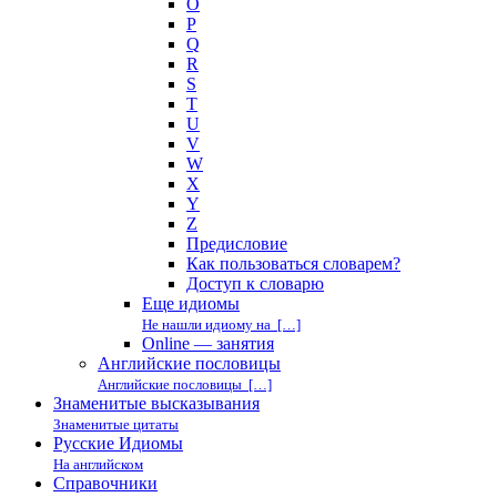
O
P
Q
R
S
T
U
V
W
X
Y
Z
Предисловие
Как пользоваться словарем?
Доступ к словарю
Еще идиомы
Не нашли идиому на […]
Online — занятия
Английские пословицы
Английские пословицы […]
Знаменитые высказывания
Знаменитые цитаты
Русские Идиомы
На английском
Справочники