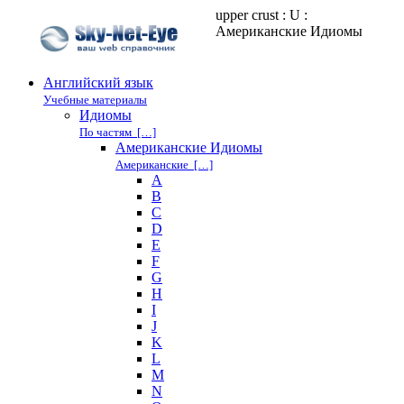
upper crust : U :
Американские Идиомы
Английский язык
Учебные материалы
Идиомы
По частям […]
Американские Идиомы
Американские […]
A
B
C
D
E
F
G
H
I
J
K
L
M
N