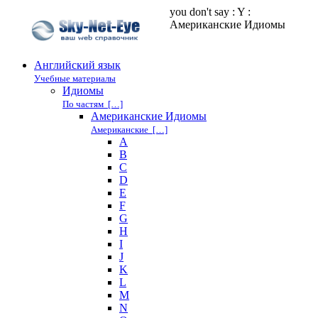
you don't say : Y :
Американские Идиомы
Английский язык
Учебные материалы
Идиомы
По частям […]
Американские Идиомы
Американские […]
A
B
C
D
E
F
G
H
I
J
K
L
M
N