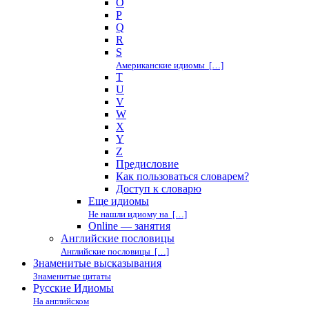
O
P
Q
R
S
Американские идиомы […]
T
U
V
W
X
Y
Z
Предисловие
Как пользоваться словарем?
Доступ к словарю
Еще идиомы
Не нашли идиому на […]
Online — занятия
Английские пословицы
Английские пословицы […]
Знаменитые высказывания
Знаменитые цитаты
Русские Идиомы
На английском