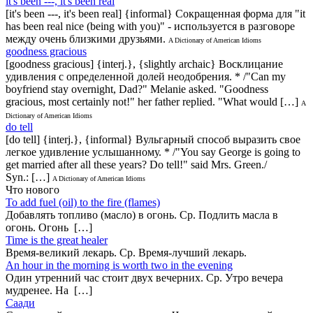
it's been ---, it's been real
[it's been ---, it's been real] {informal} Сокращенная форма для "it
has been real nice (being with you)" - используется в разговоре
между очень близкими друзьями.
A Dictionary of American Idioms
goodness gracious
[goodness gracious] {interj.}, {slightly archaic} Восклицание
удивления с определенной долей неодобрения. * /"Can my
boyfriend stay overnight, Dad?" Melanie asked. "Goodness
gracious, most certainly not!" her father replied. "What would […]
A
Dictionary of American Idioms
do tell
[do tell] {interj.}, {informal} Вульгарный способ выразить свое
легкое удивление услышанному. * /"You say George is going to
get married after all these years? Do tell!" said Mrs. Green./
Syn.: […]
A Dictionary of American Idioms
Что нового
То add fuel (oil) to the fire (flames)
Добавлять топливо (масло) в огонь. Ср. Подлить масла в
огонь. Огонь […]
Time is the great healer
Время-великий лекарь. Ср. Время-лучший лекарь.
An hour in the morning is worth two in the evening
Один утренний час стоит двух вечерних. Ср. Утро вечера
мудренее. На […]
Саади