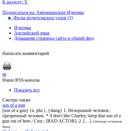
К разделу: Y
Подписаться на: Американские Идиомы
►
Фиды родительских узлов (3)
Идиомы
Английский язык
Домашняя страница сайта и общий фид
Написать комментарий
✉
Наши RSS-каналы
Показать все
Смотри также
son of a gun
[son of a gun] {n. phr.}, {slang} 1. Нехороший человек;
презренный человек. * /I don't like Charley; keep that son of a
gun out of here./ Син.: [BAD ACTOR]. 2. […]
A Dictionary of American
Idioms