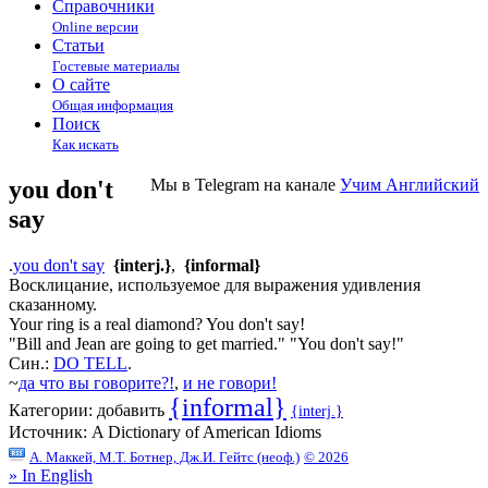
Справочники
Online версии
Статьи
Гостевые материалы
О сайте
Общая информация
Поиск
Как искать
you don't
Мы в Telegram на канале
Учим Английский
say
.
you don't say
{interj.}
,
{informal}
Восклицание, используемое для выражения удивления
сказанному.
Your ring is a real diamond? You don't say!
"Bill and Jean are going to get married." "You don't say!"
Син.:
DO TELL
.
~
да что вы говорите?!
,
и не говори!
{informal}
Категории:
добавить
{interj.}
Источник:
A Dictionary of American Idioms
А. Маккей, М.Т. Ботнер, Дж.И. Гейтс (неоф.)
© 2026
» In English