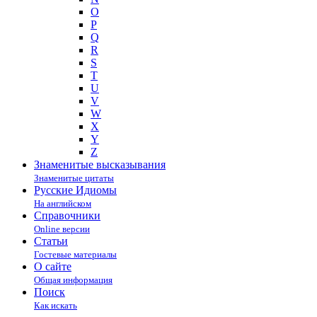
O
P
Q
R
S
T
U
V
W
X
Y
Z
Знаменитые высказывания
Знаменитые цитаты
Русские Идиомы
На английском
Справочники
Online версии
Статьи
Гостевые материалы
О сайте
Общая информация
Поиск
Как искать