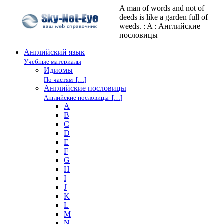
A man of words and not of
deeds is like a garden full of
weeds. : A : Английские
пословицы
Английский язык
Учебные материалы
Идиомы
По частям […]
Английские пословицы
Английские пословицы […]
A
B
C
D
E
F
G
H
I
J
K
L
M
N