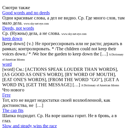
Смотри также
Good words and no deeds
Одни красивые слова, а дел не видно. Ср. Где много слов, там
мало дела.
www.sky-net-eye.com
Deeds, not words
Ср. (Нужны) дела, а не слова.
www.sky-net-eye.com
keep down
[keep down] {v.} Не прогрессировать или не расти; держать в
рамках; контролировать. * /The children could not keep their
voices down./ * /We hoe the garden to keep down the […]
A Dictionary
of American Idioms
word
[word] См.: [ACTIONS SPEAK LOUDER THAN WORDS],
[AS GOOD AS ONE'S WORD], [BY WORD OF MOUTH],
[EAT ONE'S WORDS], [FROM THE WORD "GO"], [GET A
WORD IN], [GET THE MESSAGE] […]
A Dictionary of American Idioms
Что нового
Гете
Тот, кто не видит недостатки своей возлюбленной, как
достоинства, не […]
The cap fits
Шапка подходит. Ср. На воре шапка горит. Не в бровь, а в
глаз.
Slow and steady wins the race