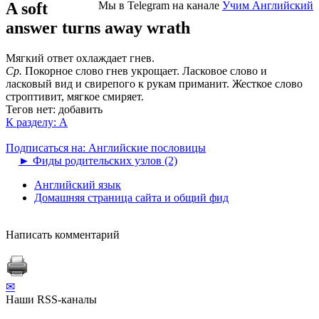
A soft
Мы в Telegram на канале
Учим Английский
answer turns away wrath
Мягкий ответ охлаждает гнев.
Ср.
Покорное слово гнев укрощает. Ласковое слово и
ласковый вид и свирепого к рукам приманит. Жесткое слово
строптивит, мягкое смиряет.
Тегов нет:
добавить
К разделу: A
Подписаться на: Английские пословицы
►
Фиды родительских узлов (2)
Английский язык
Домашняя страница сайта и общий фид
Написать комментарий
✉
Наши RSS-каналы