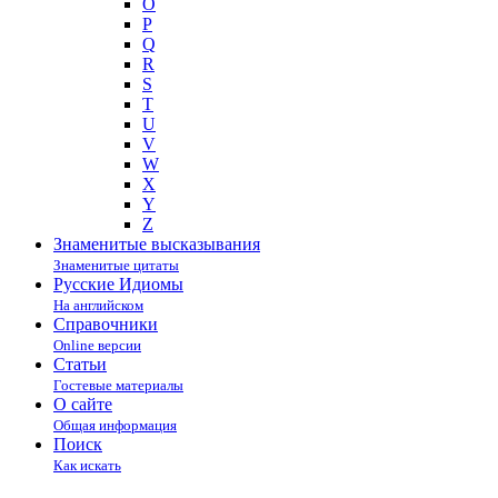
O
P
Q
R
S
T
U
V
W
X
Y
Z
Знаменитые высказывания
Знаменитые цитаты
Русские Идиомы
На английском
Справочники
Online версии
Статьи
Гостевые материалы
О сайте
Общая информация
Поиск
Как искать