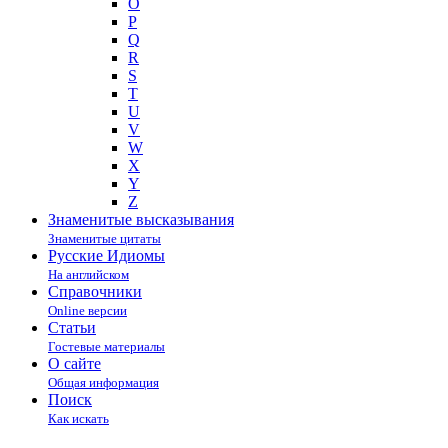
O
P
Q
R
S
T
U
V
W
X
Y
Z
Знаменитые высказывания
Знаменитые цитаты
Русские Идиомы
На английском
Справочники
Online версии
Статьи
Гостевые материалы
О сайте
Общая информация
Поиск
Как искать