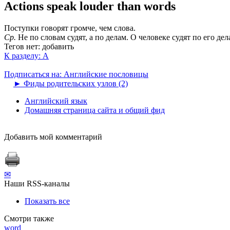
Actions speak louder than words
Поступки говорят громче, чем слова.
Ср.
Не по словам судят, а по делам. О человеке судят по его дел
Тегов нет:
добавить
К разделу: A
Подписаться на: Английские пословицы
►
Фиды родительских узлов (2)
Английский язык
Домашняя страница сайта и общий фид
Добавить мой комментарий
✉
Наши RSS-каналы
Показать все
Смотри также
word