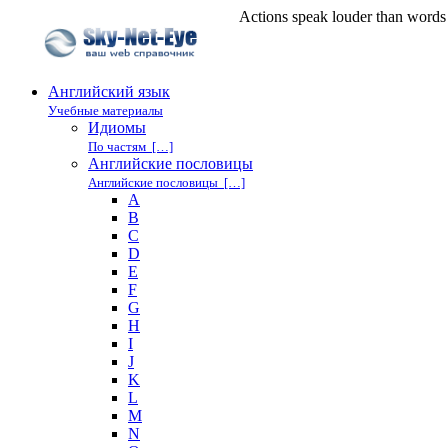
Actions speak louder than wor
Английский язык
Учебные материалы
Идиомы
По частям […]
Английские пословицы
Английские пословицы […]
A
B
C
D
E
F
G
H
I
J
K
L
M
N