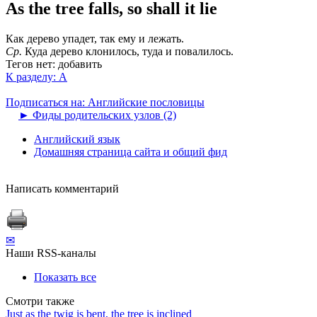
As the tree falls, so shall it lie
Как дерево упадет, так ему и лежать.
Ср.
Куда дерево клонилось, туда и повалилось.
Тегов нет:
добавить
К разделу: A
Подписаться на: Английские пословицы
►
Фиды родительских узлов (2)
Английский язык
Домашняя страница сайта и общий фид
Написать комментарий
✉
Наши RSS-каналы
Показать все
Смотри также
Just as the twig is bent, the tree is inclined