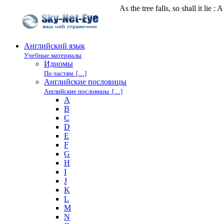
As the tree falls, so shall it li
Английский язык
Учебные материалы
Идиомы
По частям […]
Английские пословицы
Английские пословицы […]
A
B
C
D
E
F
G
H
I
J
K
L
M
N