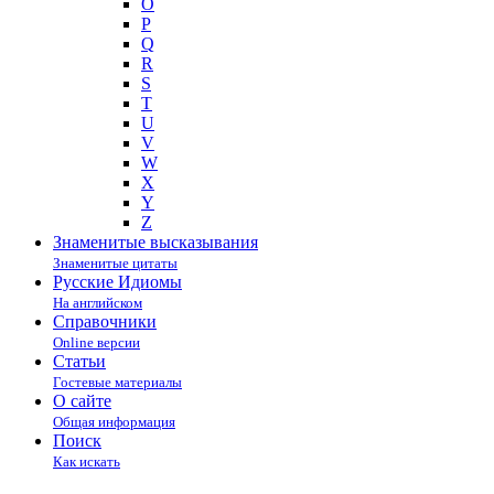
O
P
Q
R
S
T
U
V
W
X
Y
Z
Знаменитые высказывания
Знаменитые цитаты
Русские Идиомы
На английском
Справочники
Online версии
Статьи
Гостевые материалы
О сайте
Общая информация
Поиск
Как искать