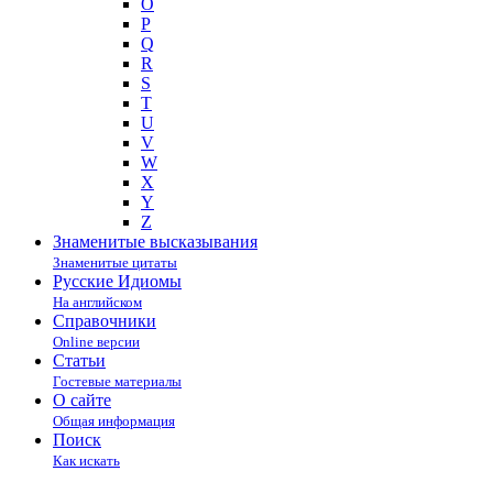
O
P
Q
R
S
T
U
V
W
X
Y
Z
Знаменитые высказывания
Знаменитые цитаты
Русские Идиомы
На английском
Справочники
Online версии
Статьи
Гостевые материалы
О сайте
Общая информация
Поиск
Как искать