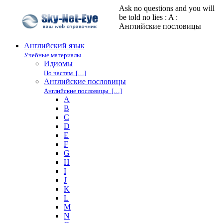
Ask no questions and you will
be told no lies : A :
Английские пословицы
Английский язык
Учебные материалы
Идиомы
По частям […]
Английские пословицы
Английские пословицы […]
A
B
C
D
E
F
G
H
I
J
K
L
M
N