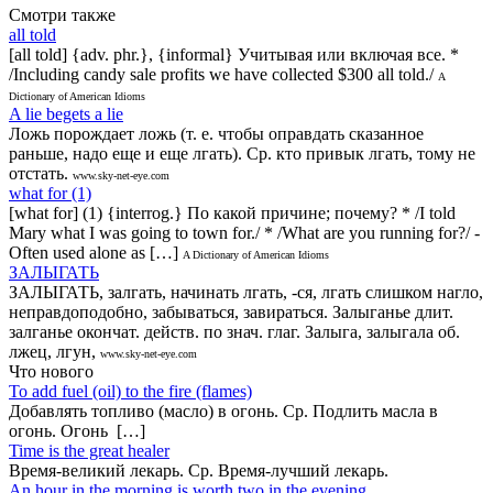
Смотри также
all told
[all told] {adv. phr.}, {informal} Учитывая или включая все. *
/Including candy sale profits we have collected $300 all told./
A
Dictionary of American Idioms
A lie begets a lie
Ложь порождает ложь (т. е. чтобы оправдать сказанное
раньше, надо еще и еще лгать). Ср. кто привык лгать, тому не
отстать.
www.sky-net-eye.com
what for (1)
[what for] (1) {interrog.} По какой причине; почему? * /I told
Mary what I was going to town for./ * /What are you running for?/ -
Often used alone as […]
A Dictionary of American Idioms
ЗАЛЫГАТЬ
ЗАЛЫГАТЬ, залгать, начинать лгать, -ся, лгать слишком нагло,
неправдоподобно, забываться, завираться. Залыганье длит.
залганье окончат. действ. по знач. глаг. Залыга, залыгала об.
лжец, лгун,
www.sky-net-eye.com
Что нового
То add fuel (oil) to the fire (flames)
Добавлять топливо (масло) в огонь. Ср. Подлить масла в
огонь. Огонь […]
Time is the great healer
Время-великий лекарь. Ср. Время-лучший лекарь.
An hour in the morning is worth two in the evening