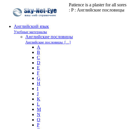
Patience is a plaster for all sores
: P : Английские пословицы
Английский язык
Учебные материалы
Английские пословицы
Английские пословицы […]
A
B
C
D
E
F
G
H
I
J
K
L
M
N
O
P