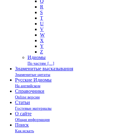
Q
R
S
T
U
V
W
X
Y
Z
Идиомы
По частям […]
Знаменитые высказывания
Знаменитые цитаты
Русские Идиомы
На английском
Справочники
Online версии
Статьи
Гостевые материалы
О сайте
Общая информация
Поиск
Как искать