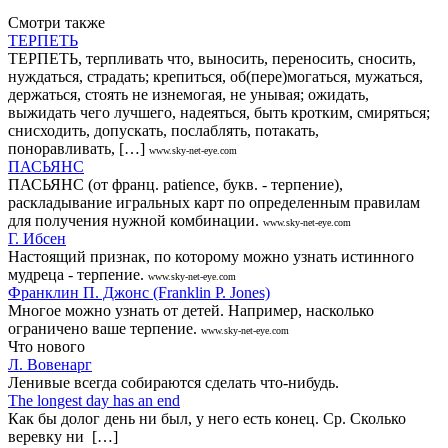
Смотри также
ТЕРПЕТЬ
ТЕРПЕТЬ, терпливать что, выносить, переносить, сносить,
нуждаться, страдать; крепиться, об(пере)могаться, мужаться,
держаться, стоять не изнемогая, не унывая; ожидать,
выжидать чего лучшего, надеяться, быть кротким, смиряться;
снисходить, допускать, послаблять, потакать,
поноравливать, […]
www.sky-net-eye.com
ПАСЬЯНС
ПАСЬЯНС (от франц. patience, букв. - терпение),
раскладывание игральных карт по определенным правилам
для получения нужной комбинации.
www.sky-net-eye.com
Г. Ибсен
Настоящий признак, по которому можно узнать истинного
мудреца - терпение.
www.sky-net-eye.com
Франклин П. Джонс (Franklin P. Jones)
Многое можно узнать от детей. Например, насколько
ограничено ваше терпение.
www.sky-net-eye.com
Что нового
Л. Вовенарг
Ленивые всегда собираются сделать что-нибудь.
The longest day has an end
Как бы долог день ни был, у него есть конец. Ср. Сколько
веревку ни […]