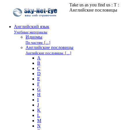
Take us as you find us : T :
Английские пословицы
Английский язык
Учебные материалы
Идиомы
По частям […]
Английские пословицы
Английские пословицы […]
A
B
C
D
E
F
G
H
I
J
K
L
M
N