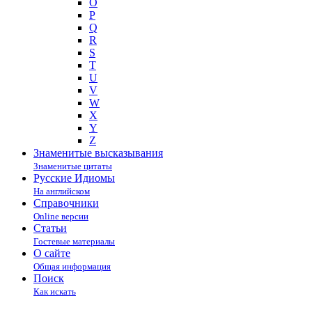
O
P
Q
R
S
T
U
V
W
X
Y
Z
Знаменитые высказывания
Знаменитые цитаты
Русские Идиомы
На английском
Справочники
Online версии
Статьи
Гостевые материалы
О сайте
Общая информация
Поиск
Как искать