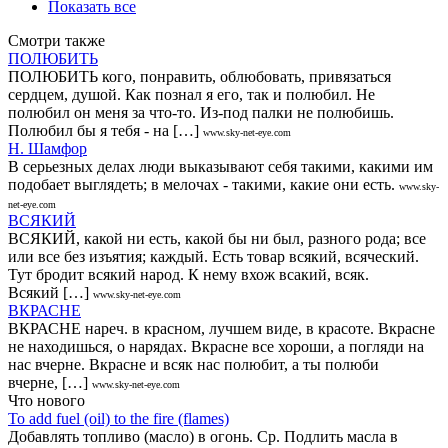
Показать все
Смотри также
ПОЛЮБИТЬ
ПОЛЮБИТЬ кого, понравить, облюбовать, привязаться
сердцем, душой. Как познал я его, так и полюбил. Не
полюбил он меня за что-то. Из-под палки не полюбишь.
Полюбил бы я тебя - на […]
www.sky-net-eye.com
Н. Шамфор
В серьезных делах люди выказывают себя такими, какими им
подобает выглядеть; в мелочах - такими, какие они есть.
www.sky-
net-eye.com
ВСЯКИЙ
ВСЯКИЙ, какой ни есть, какой бы ни был, разного рода; все
или все без изъятия; каждый. Есть товар всякий, всяческий.
Тут бродит всякий народ. К нему вхож всакий, всяк.
Всякий […]
www.sky-net-eye.com
ВКРАСНЕ
ВКРАСНЕ нареч. в красном, лучшем виде, в красоте. Вкрасне
не находишься, о нарядах. Вкрасне все хороши, а погляди на
нас вчерне. Вкрасне и всяк нас полюбит, а ты полюби
вчерне, […]
www.sky-net-eye.com
Что нового
То add fuel (oil) to the fire (flames)
Добавлять топливо (масло) в огонь. Ср. Подлить масла в