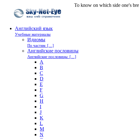
То know on which side one's br
Английский язык
Учебные материалы
Идиомы
По частям […]
Английские пословицы
Английские пословицы […]
A
B
C
D
E
F
G
H
I
J
K
L
M
N