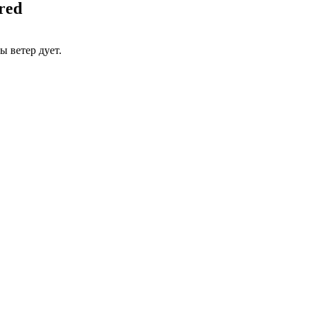
ered
ны ветер дует.