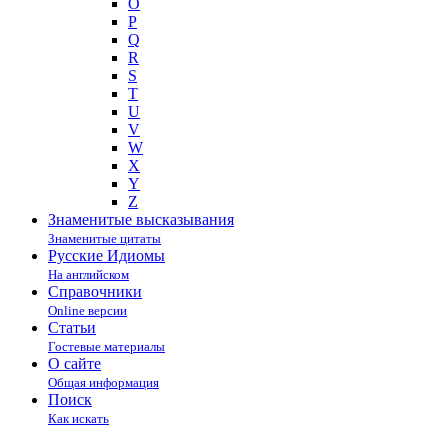
O
P
Q
R
S
T
U
V
W
X
Y
Z
Знаменитые высказывания
Знаменитые цитаты
Русские Идиомы
На английском
Справочники
Online версии
Статьи
Гостевые материалы
О сайте
Общая информация
Поиск
Как искать