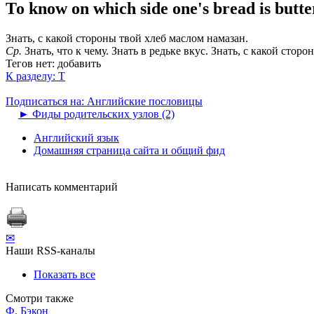
То know on which side one's bread is butt
Знать, с какой стороны твой хлеб маслом намазан.
Ср.
Знать, что к чему. Знать в редьке вкус. Знать, с какой сторо
Тегов нет:
добавить
К разделу: T
Подписаться на: Английские пословицы
►
Фиды родительских узлов (2)
Английский язык
Домашняя страница сайта и общий фид
Написать комментарий
✉
Наши RSS-каналы
Показать все
Смотри также
Ф. Бэкон