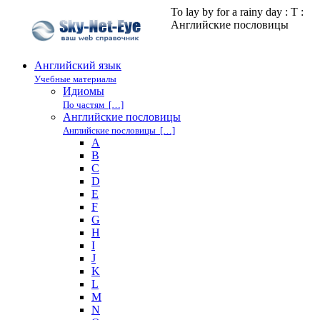
То lay by for a rainy day : T :
Английские пословицы
Английский язык
Учебные материалы
Идиомы
По частям […]
Английские пословицы
Английские пословицы […]
A
B
C
D
E
F
G
H
I
J
K
L
M
N