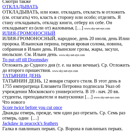
Смотри также
ОТКЛАДЫВАТЬ
ОТКЛАДЫВАТЬ, или южн. откладать, откласть м отложить
(см. отлагать) что, класть в сторону или особо; отделять. Я
стану откладывать, откладу книги, отберу их себе. Он
откладывает из (или от) жалованья, […]
www.sky-net-eye.com
ИЛИЯ-ГРОМОНОСНЫЙ
ИЛИЯ-ГРОМОНОСНЫЙ, народное, день 20 июля, день Илии
пророка. Ильинская перина, первая яровая солома, новина,
собранная в Ильин день. Ильинские грозы, жары, засухи,
июльские. См. Ильин день.
www.sky-net-eye.com
То put off till Doomsday
Отложить до Судного дня (т. е. на веки вечные). Ср. Отложить
до второго пришествия.
www.sky-net-eye.com
ТАТЬЯНИН ДЕНЬ
ТАТЬЯНИН ДЕНЬ, 12 января старого стиля. В этот день в
1755 императрица Елизавета Петровна подписала Указ об
учреждении Московского университета. В 19 - нач. 20 вв.
студенты, преподаватели и выпускники […]
www.sky-net-eye.com
Что нового
Score twice before you cut once
Дважды отмерь, прежде, чем один раз отрезать. Ср. Семь раз
отмерь, один […]
Jackdaw in peacock's feathers
Галка в павлиньих перьях. Ср. Ворона в павлиньих перьях.