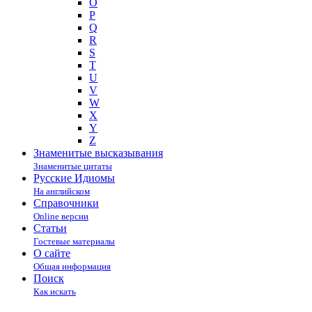
O
P
Q
R
S
T
U
V
W
X
Y
Z
Знаменитые высказывания
Знаменитые цитаты
Русские Идиомы
На английском
Справочники
Online версии
Статьи
Гостевые материалы
О сайте
Общая информация
Поиск
Как искать