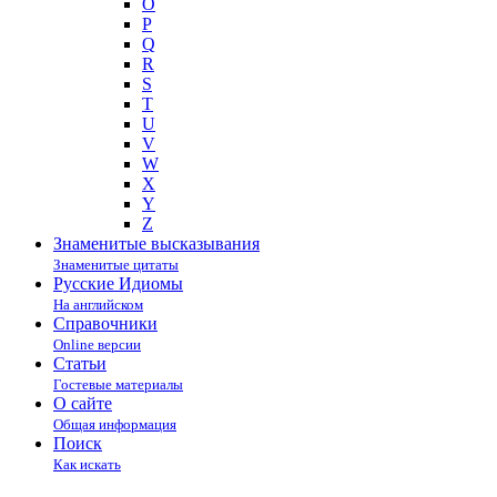
O
P
Q
R
S
T
U
V
W
X
Y
Z
Знаменитые высказывания
Знаменитые цитаты
Русские Идиомы
На английском
Справочники
Online версии
Статьи
Гостевые материалы
О сайте
Общая информация
Поиск
Как искать