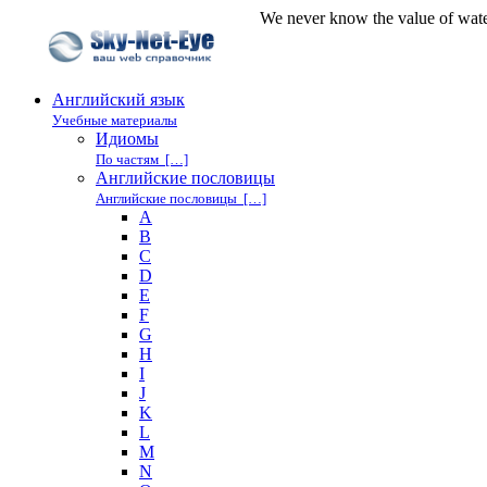
We never know the value of wate
Английский язык
Учебные материалы
Идиомы
По частям […]
Английские пословицы
Английские пословицы […]
A
B
C
D
E
F
G
H
I
J
K
L
M
N