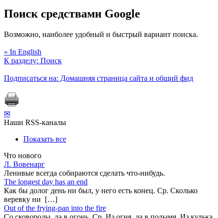
Поиск средствами Google
Возможно, наиболее удобный и быстрый вариант поиска.
» In English
К разделу: Поиск
Подписаться на: Домашняя страница сайта и общий фид
✉
Наши RSS-каналы
Показать все
Что нового
Л. Вовенарг
Ленивые всегда собираются сделать что-нибудь.
The longest day has an end
Как бы долог день ни был, у него есть конец. Ср. Сколько
веревку ни […]
Out of the frying-pan into the fire
Co сковороды, да в огонь. Ср. Из огня, да в полымя. Из кулька