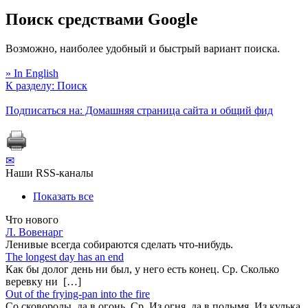
Поиск средствами Google
Возможно, наиболее удобный и быстрый вариант поиска.
» In English
К разделу: Поиск
Подписаться на: Домашняя страница сайта и общий фид
✉
Наши RSS-каналы
Показать все
Что нового
Л. Вовенарг
Ленивые всегда собираются сделать что-нибудь.
The longest day has an end
Как бы долог день ни был, у него есть конец. Ср. Сколько
веревку ни […]
Out of the frying-pan into the fire
Co сковороды, да в огонь. Ср. Из огня, да в полымя. Из кулька