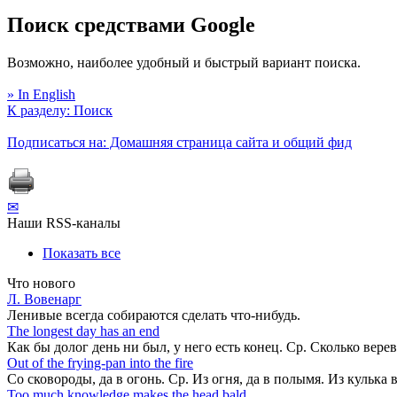
Поиск средствами Google
Возможно, наиболее удобный и быстрый вариант поиска.
» In English
К разделу: Поиск
Подписаться на: Домашняя страница сайта и общий фид
✉
Наши RSS-каналы
Показать все
Что нового
Л. Вовенарг
Ленивые всегда собираются сделать что-нибудь.
The longest day has an end
Как бы долог день ни был, у него есть конец. Ср. Сколько вере
Out of the frying-pan into the fire
Co сковороды, да в огонь. Ср. Из огня, да в полымя. Из кулька 
Too much knowledge makes the head bald