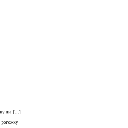
вку ни […]
в рогожку.