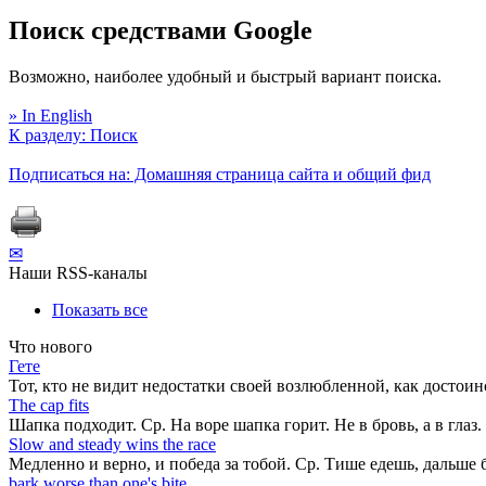
Поиск средствами Google
Возможно, наиболее удобный и быстрый вариант поиска.
» In English
К разделу: Поиск
Подписаться на: Домашняя страница сайта и общий фид
✉
Наши RSS-каналы
Показать все
Что нового
Гете
Тот, кто не видит недостатки своей возлюбленной, как достоин
The cap fits
Шапка подходит. Ср. На воре шапка горит. Не в бровь, а в глаз.
Slow and steady wins the race
Медленно и верно, и победа за тобой. Ср. Тише едешь, дальше 
bark worse than one's bite