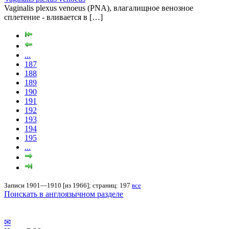
Vaginalis plexus venoeus (PNA), влагалищное венозное
сплетение - вливается в […]
...
187
188
189
190
191
192
193
194
195
...
Записи 1901—1910 [из 1966]; страниц: 197
все
Поискать в англоязычном разделе
✉