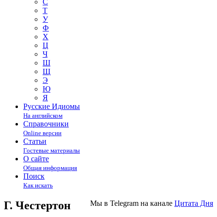
С
Т
У
Ф
Х
Ц
Ч
Ш
Щ
Э
Ю
Я
Русские Идиомы
На английском
Справочники
Online версии
Статьи
Гостевые материалы
О сайте
Общая информация
Поиск
Как искать
Г. Честертон
Мы в Telegram на канале
Цитата Дня