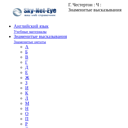
Г. Честертон : Ч :
Знаменитые высказывания
Английский язык
Учебные материалы
Знаменитые высказывания
Знаменитые цитаты
А
Б
В
Г
Д
Е
Ж
З
И
К
Л
М
Н
О
П
Р