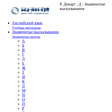
Р. Декарт : Д : Знаменитые
высказывания
Английский язык
Учебные материалы
Знаменитые высказывания
Знаменитые цитаты
А
Б
В
Г
Д
Е
Ж
З
И
К
Л
М
Н
О
П
Р