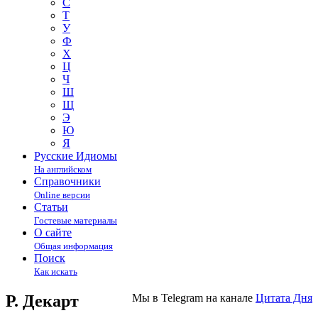
С
Т
У
Ф
Х
Ц
Ч
Ш
Щ
Э
Ю
Я
Русские Идиомы
На английском
Справочники
Online версии
Статьи
Гостевые материалы
О сайте
Общая информация
Поиск
Как искать
Р. Декарт
Мы в Telegram на канале
Цитата Дня