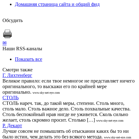
Домашняя страница сайта и общий фид
Обсудить
✉
Наши RSS-каналы
Показать все
Смотри также
Г. Лихтенберг
Великое правило: если твое немногое не представляет ничего
оригинального, то выскажи его по крайней мере
оригинально.
www.sky-net-eye.com
СТОЛЬ
СТОЛЬ нареч. так, до такой меры, степени. Столь много,
столь мало. Столь важное дело. Столь похвальные качества.
Столь беспокойный нрав нигде не уживется. Сколь сильно
желает, столь скромно просит. Столько […]
www.sky-net-eye.com
Р. Декарт
Лучше совсем не помышлять об отыскании каких бы то ни
было истин, чем делать это без всякого метода.
www.sky-net-eye.com