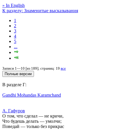
» In English
К разделу: Знаменитые высказывания
1
2
3
4
5
...
Записи 1—10 [из 189]; страниц: 19
все
В разделе Г:
Gandhi Mohandas Karamchand
А. Гафуров
О том, что сделал — не кричи,
Что будешь делать — умолчи;
Поведай — только без прикрас