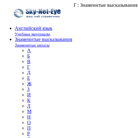
Г : Знаменитые высказывания
Английский язык
Учебные материалы
Знаменитые высказывания
Знаменитые цитаты
А
Б
В
Г
Д
Е
Ж
З
И
К
Л
М
Н
О
П
Р