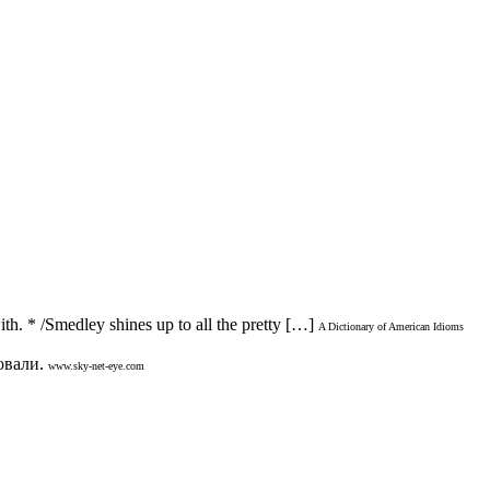
h. * /Smedley shines up to all the pretty […]
A Dictionary of American Idioms
овали.
www.sky-net-eye.com