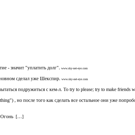
тие - значит "уплатить долг".
www.sky-net-eye.com
основном сделал уже Шекспир.
www.sky-net-eye.com
таться подружиться с кем-л. To try to please; try to make friends wit
thing") , но после того как сделать все остальное они уже попроб
. Огонь […]