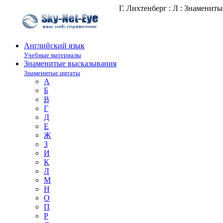
Г. Лихтенберг : Л : Знаменит
Английский язык
Учебные материалы
Знаменитые высказывания
Знаменитые цитаты
А
Б
В
Г
Д
Е
Ж
З
И
К
Л
М
Н
О
П
Р