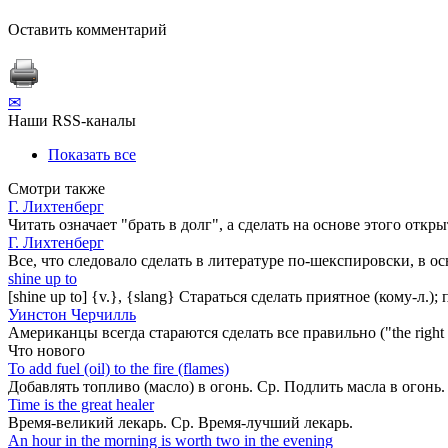
Оставить комментарий
✉
Наши RSS-каналы
Показать все
Смотри также
Г. Лихтенберг
Читать означает "брать в долг", а сделать на основе этого откры
Г. Лихтенберг
Все, что следовало сделать в литературе по-шекспировски, в 
shine up to
[shine up to] {v.}, {slang} Стараться сделать приятное (кому-л.); пы
Уинстон Черчилль
Американцы всегда стараются сделать все правильно ("the right 
Что нового
То add fuel (oil) to the fire (flames)
Добавлять топливо (масло) в огонь. Ср. Подлить масла в огонь
Time is the great healer
Время-великий лекарь. Ср. Время-лучший лекарь.
An hour in the morning is worth two in the evening