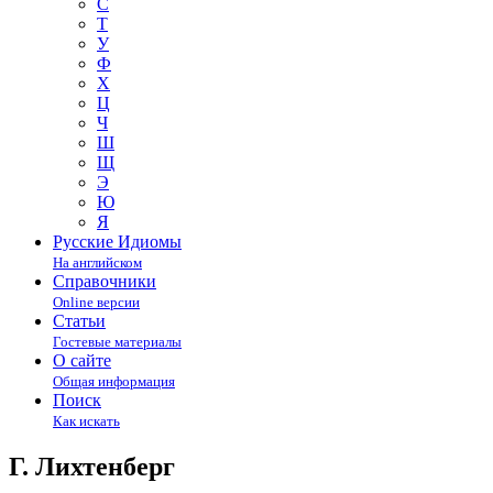
С
Т
У
Ф
Х
Ц
Ч
Ш
Щ
Э
Ю
Я
Русские Идиомы
На английском
Справочники
Online версии
Статьи
Гостевые материалы
О сайте
Общая информация
Поиск
Как искать
Г. Лихтенберг