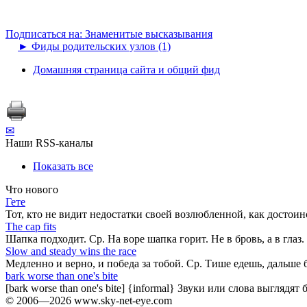
Подписаться на: Знаменитые высказывания
►
Фиды родительских узлов (1)
Домашняя страница сайта и общий фид
✉
Наши RSS-каналы
Показать все
Что нового
Гете
Тот, кто не видит недостатки своей возлюбленной, как достоин
The cap fits
Шапка подходит. Ср. На воре шапка горит. Не в бровь, а в глаз.
Slow and steady wins the race
Медленно и верно, и победа за тобой. Ср. Тише едешь, дальше 
bark worse than one's bite
[bark worse than one's bite] {informal} Звуки или слова выгляд
© 2006—2026 www.sky-net-eye.com