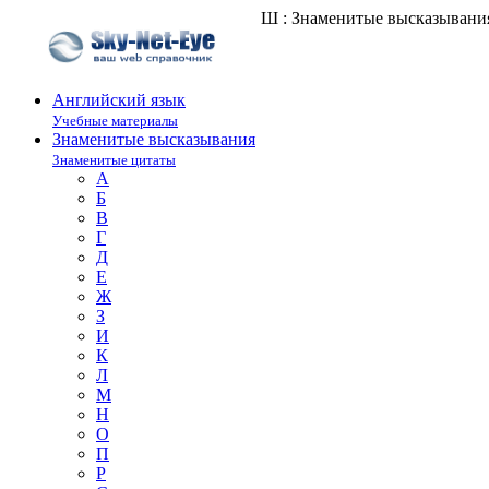
Ш : Знаменитые высказывани
Английский язык
Учебные материалы
Знаменитые высказывания
Знаменитые цитаты
А
Б
В
Г
Д
Е
Ж
З
И
К
Л
М
Н
О
П
Р