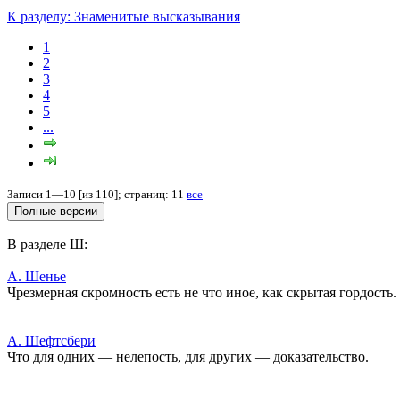
К разделу: Знаменитые высказывания
1
2
3
4
5
...
Записи 1—10 [из 110]; страниц: 11
все
В разделе Ш:
А. Шенье
Чрезмерная скромность есть не что иное, как скрытая гордость.
А. Шефтсбери
Что для одних — нелепость, для других — доказательство.