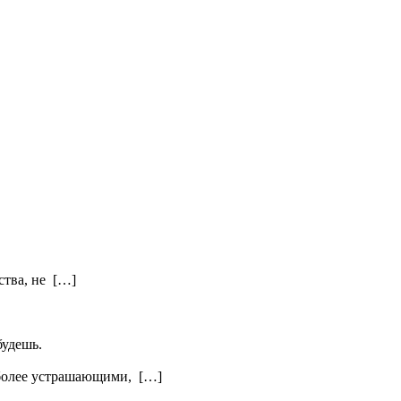
ства, не […]
будешь.
ят более устрашающими, […]