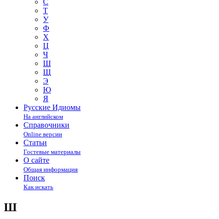
С
Т
У
Ф
Х
Ц
Ч
Ш
Щ
Э
Ю
Я
Русские Идиомы
На английском
Справочники
Online версии
Статьи
Гостевые материалы
О сайте
Общая информация
Поиск
Как искать
Ш