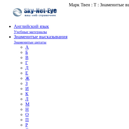
Марк Твен : Т : Знаменитые 
Английский язык
Учебные материалы
Знаменитые высказывания
Знаменитые цитаты
А
Б
В
Г
Д
Е
Ж
З
И
К
Л
М
Н
О
П
Р