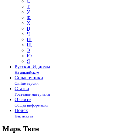
С
Т
У
Ф
Х
Ц
Ч
Ш
Щ
Э
Ю
Я
Русские Идиомы
На английском
Справочники
Online версии
Статьи
Гостевые материалы
О сайте
Общая информация
Поиск
Как искать
Марк Твен