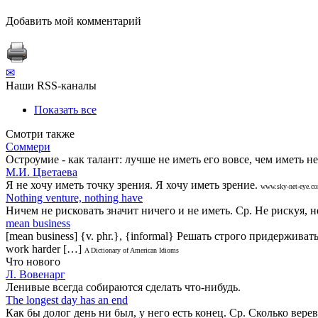
Добавить мой комментарий
✉
Наши RSS-каналы
Показать все
Смотри также
Соммери
Остроумие - как талант: лучше не иметь его вовсе, чем иметь н
М.И. Цветаева
Я не хочу иметь точку зрения. Я хочу иметь зрение.
www.sky-net-eye.c
Nothing venture, nothing have
Ничем не рисковать значит ничего и не иметь. Ср. Не рискуя, не
mean business
[mean business] {v. phr.}, {informal} Решать строго придерживать
work harder […]
A Dictionary of American Idioms
Что нового
Л. Вовенарг
Ленивые всегда собираются сделать что-нибудь.
The longest day has an end
Как бы долог день ни был, у него есть конец. Ср. Сколько вере