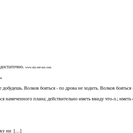
едостаточно.
www.sky-net-eye.com
om
 добудешь. Волков бояться - по дрова не ходить. Волков бояться 
ся намеченного плана; действительно иметь ввиду что-л.; иметь сер
вку ни […]