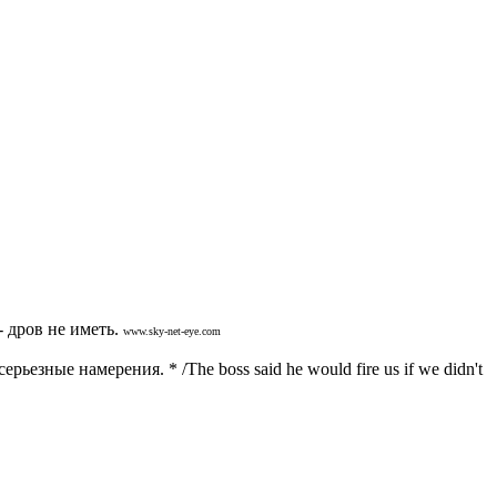
- дров не иметь.
www.sky-net-eye.com
ьезные намерения. * /The boss said he would fire us if we didn't