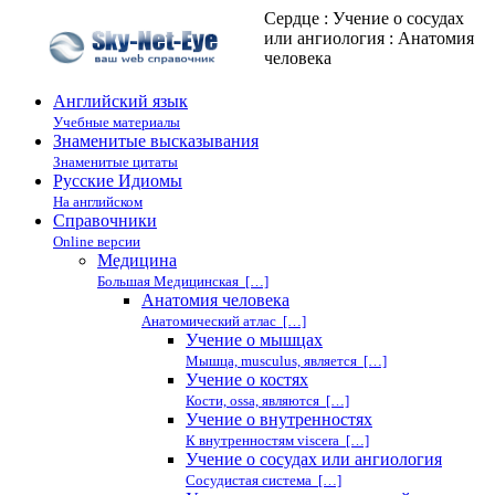
Сердце : Учение о сосудах
или ангиология : Анатомия
человека
Английский язык
Учебные материалы
Знаменитые высказывания
Знаменитые цитаты
Русские Идиомы
На английском
Справочники
Online версии
Медицина
Большая Медицинская […]
Анатомия человека
Анатомический атлас […]
Учение о мышцах
Мышца, musculus, является […]
Учение о костях
Кости, ossa, являются […]
Учение о внутренностях
К внутренностям viscera […]
Учение о сосудах или ангиология
Сосудистая система […]