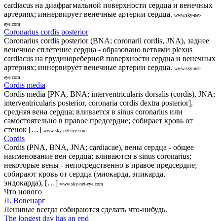
cardiacus на диафрагмальной поверхности сердца и венечных
артериях; иннервирует венечные артерии сердца.
www.sky-net-
eye.com
Coronarius cordis posterior
Coronarius cordis posterior (BNA; coronarii cordis, JNA), заднее
венечное сплетение сердца - образовано ветвями plexus
cardiacus на грудинореберной поверхности сердца и венечных
артериях; иннервирует венечные артерии сердца.
www.sky-net-
eye.com
Cordis media
Cordis media [PNA, BNA; interventricularis dorsalis (cordis), JNA;
interventricularis posterior, coronaria cordis dextra posterior],
средняя вена сердца; вливается в sinus coronarius или
самостоятельно в правое предсердие; собирает кровь от
стенок […]
www.sky-net-eye.com
Cordis
Cordis (PNA, BNA, JNA; cardiacae), вены сердца - общее
наименование вен сердца; вливаются в sinus coronarius;
некоторые вены - непосредственно в правое предсердие;
собирают кровь от сердца (миокарда, эпикарда,
эндокарда), […]
www.sky-net-eye.com
Что нового
Л. Вовенарг
Ленивые всегда собираются сделать что-нибудь.
The longest day has an end