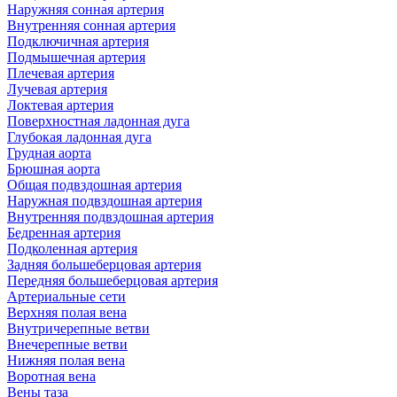
Наружняя сонная артерия
Внутренняя сонная артерия
Подключичная артерия
Подмышечная артерия
Плечевая артерия
Лучевая артерия
Локтевая артерия
Поверхностная ладонная дуга
Глубокая ладонная дуга
Грудная аорта
Брюшная аорта
Общая подвздошная артерия
Наружная подвздошная артерия
Внутренняя подвздошная артерия
Бедренная артерия
Подколенная артерия
Задняя большеберцовая артерия
Передняя большеберцовая артерия
Артериальные сети
Верхняя полая вена
Внутричерепные ветви
Внечерепные ветви
Нижняя полая вена
Воротная вена
Вены таза