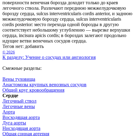
поверхности венечная борозда доходит только до краев
легочного ствола. Различают переднюю межжелудочковую
борозду сердца, sulcus interventricularis cordis anterior, и заднюю
межжелудочковую борозду сердца, sulcus interventricularis
cordis posterior: место перехода одной борозды в другую
соответствует небольшому углублению — вырезке верхушки
сердца, incisura apicis cordis; в бороздах залегают продольно
идущие ветви венечных сосудов сердца.
Тегов нет:
добавить
© 2026
К разделу: Учение о сосудах или ангиология
Смежные разделы:
Вены туловища
Анастомозы крупных венозных сосудов
Общий круг кровообращения
Сердце
Легочный ствол
Легочные вены
Аорта
Восходящая аорта
Дуга аорты
Нисходящая аорта
Общая сонная артерия