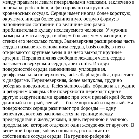
между правым и левым плевральными мешками, заключено в
перикард, pericardium, и фиксировано на крупных
кровеносных сосудах. Сердце имеет иногда более короткую,
округлую, иногда более удлиненную, острую форму; в
наполненном состоянии по величине оно равно
приблизительно кулаку исследуемого человека. У мужчин
размеры и масса сердца в общем больше, чем у женщин, и
стенки его несколько толще. Задневерхняя расширенная часть
сердца называется основанием сердца, basis cordis, в него
открываются крупные вены и из него выходят крупные
артерии. Передненижняя свободно лежащая часть сердца
называется верхушкой сердца, apex cordis. Из двух
поверхностей сердца задненижняя, уплощенная,
диафрагмальная поверхность, facies diaphragmatica, прилегает
к диафрагме. Передневерхняя, более выпуклая, грудино-
реберная поверхность, facies sternocostalis, обращена к грудине
и реберным хрящам. Обе поверхности переходят одна в
другую закругленными краями; при этом правый край более
длинный и острый, левый — более короткий и округлый. На
поверхностях сердца различают три борозды — одну
венечную, которая располагается на границе между
предсердиями и желудочками, и две, переднюю и заднюю,
продольные, которые отделяют один желудочек от другого. В
венечной борозде, sulcus coronarius, располагаются
собственные сосуды сердца. На грудино-реберной