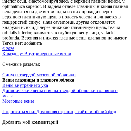
inferior oculi, анастомозируя здесь с верхней глазной веной, v.
ophthalmica superior. В заднем отделе глазницы нижняя глазная
вена делится на две ветви: одна из них проходит через
верхнюю глазничную щель в полость черепа и вливается в
пещеристый синус, sinus cavernosus, другая отклоняется
кнаружи и, выйдя через нижнюю глазничную щель, fissura
orbitalis inferior, вливается в глубокую вену лица, v. faciei
profunda. Верхняя и нижняя глазные вены клапанов не имеют.
Тегов нет:
добавить
© 2026
К разделу: Внутричерепные ветви
Смежные разделы:
Синусы твердой мозговой оболочки
Вены глазницы и глазного яблока
Вены внутреннего уха
Диплоические вены и вены твердой оболочки головного
мозга
Мозговые вены
Подписаться на: Домашняя страница сайта и общий фид
Добавить мой комментарий