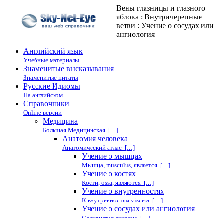
Вены глазницы и глазного
яблока : Внутричерепные
ветви : Учение о сосудах или
ангиология
Английский язык
Учебные материалы
Знаменитые высказывания
Знаменитые цитаты
Русские Идиомы
На английском
Справочники
Online версии
Медицина
Большая Медицинская […]
Анатомия человека
Анатомический атлас […]
Учение о мышцах
Мышца, musculus, является […]
Учение о костях
Кости, ossa, являются […]
Учение о внутренностях
К внутренностям viscera […]
Учение о сосудах или ангиология
Сосудистая система […]