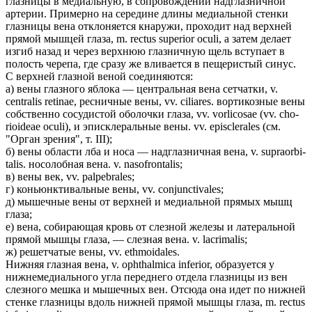
глазницы в медиальную, в сопровождении надглазничной
артерии. Примерно на середине длины медиальной стенки
глазницы вена отклоняется кнаружи, проходит над верхней
прямой мышцей глаза, m. rectus superior oculi, а затем делает
изгиб назад и через верхнюю глазничную щель вступает в
полость черепа, где сразу же вливается в пещеристый синус.
С верхней глазной веной соединяются:
а) вены глазного яблока — центральная вена сетчатки, v.
centralis retinae, ресничные вены, vv. ciliares. вортикозные вены
собственно сосудистой оболочки глаза, vv. vorlicosae (vv. cho-
rioideae oculi), и эписклеральные вены. vv. episclerales (см.
"Орган зрения", т. III);
б) вены области лба и носа — надглазничная вена, v. supraorbi-
talis. носолобная вена. v. nasofrontalis;
в) вены век, vv. palpebrales;
г) коньюнктивальные вены, vv. conjunctivales;
д) мышечные вены от верхней и медиальной прямых мышц
глаза;
е) вена, собирающая кровь от слезной железы и латеральной
прямой мышцы глаза, — слезная вена. v. lacrimalis;
ж) решетчатые вены, vv. ethmoidales.
Нижняя глазная вена, v. ophthalmica inferior, образуется у
нижнемедиального угла переднего отдела глазницы из вен
слезного мешка и мышечных вен. Отсюда она идет по нижней
стенке глазницы вдоль нижней прямой мышцы глаза, m. rectus