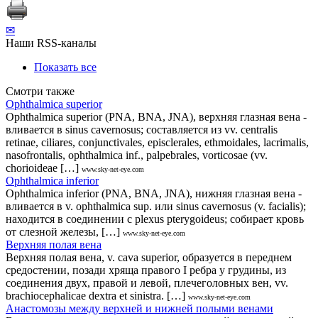
✉
Наши RSS-каналы
Показать все
Смотри также
Ophthalmica superior
Ophthalmica superior (PNA, BNA, JNA), верхняя глазная вена -
вливается в sinus cavernosus; составляется из vv. centralis
retinae, ciliares, conjunctivales, episclerales, ethmoidales, lacrimalis,
nasofrontalis, ophthalmica inf., palpebrales, vorticosae (vv.
chorioideae […]
www.sky-net-eye.com
Ophthalmica inferior
Ophthalmica inferior (PNA, BNA, JNA), нижняя глазная вена -
вливается в v. ophthalmica sup. или sinus cavernosus (v. facialis);
находится в соединении с plexus pterygoideus; собирает кровь
от слезной железы, […]
www.sky-net-eye.com
Верхняя полая вена
Верхняя полая вена, v. cava superior, образуется в переднем
средостении, позади хряща правого I ребра у грудины, из
соединения двух, правой и левой, плечеголовных вен, vv.
brachiocephalicae dextra et sinistra. […]
www.sky-net-eye.com
Анастомозы между верхней и нижней полыми венами