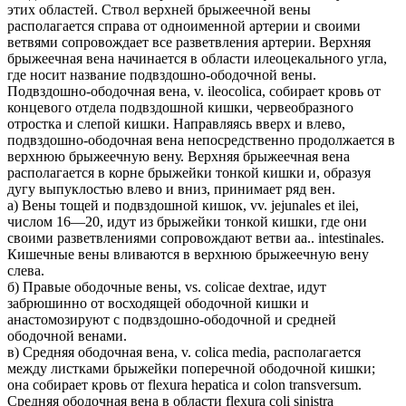
этих областей. Ствол верхней брыжеечной вены
располагается справа от одноименной артерии и своими
ветвями сопровождает все разветвления артерии. Верхняя
брыжеечная вена начинается в области илеоцекального угла,
где носит название подвздошно-ободочной вены.
Подвздошно-ободочная вена, v. ileocolica, собирает кровь от
концевого отдела подвздошной кишки, червеобразного
отростка и слепой кишки. Направляясь вверх и влево,
подвздошно-ободочная вена непосредственно продолжается в
верхнюю брыжеечную вену. Верхняя брыжеечная вена
располагается в корне брыжейки тонкой кишки и, образуя
дугу выпуклостью влево и вниз, принимает ряд вен.
а) Вены тощей и подвздошной кишок, vv. jejunales et ilei,
числом 16—20, идут из брыжейки тонкой кишки, где они
своими разветвлениями сопровождают ветви aa.. intestinales.
Кишечные вены вливаются в верхнюю брыжеечную вену
слева.
б) Правые ободочные вены, vs. colicae dextrae, идут
забрюшинно от восходящей ободочной кишки и
анастомозируют с подвздошно-ободочной и средней
ободочной венами.
в) Средняя ободочная вена, v. colica media, располагается
между листками брыжейки поперечной ободочной кишки;
она собирает кровь от flexura hepatica и colon transversum.
Средняя ободочная вена в области flexura coli sinistra