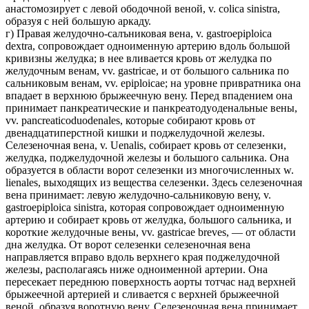
анастомозирует с левой ободочной веной, v. colica sinistra,
образуя с ней большую аркаду.
г) Правая желудочно-салъниковая вена, v. gastroepiploica
dextra, сопровождает одноименную артерию вдоль большой
кривизны желудка; в нее вливается кровь от желудка по
желудочным венам, vv. gastricae, и от большого сальника по
сальниковым венам, vv. epiploicae; на уровне привратника она
впадает в верхнюю брыжеечную вену. Перед впадением она
принимает панкреатические и панкреатодуоденальные вены,
vv. pancreaticoduodenales, которые собирают кровь от
двенадцатиперстной кишки и поджелудочной железы.
Селезеночная вена, v. Uenalis, собирает кровь от селезенки,
желудка, поджелудочной железы и большого сальника. Она
образуется в области ворот селезенки из многочисленных w.
lienales, выходящих из вещества селезенки. Здесь селезеночная
вена принимает: левую желудочно-сальниковую вену, v.
gastroepiploica sinistra, которая сопровождает одноименную
артерию и собирает кровь от желудка, большого сальника, и
короткие желудочные вены, vv. gastricae breves, — от области
дна желудка. От ворот селезенки селезеночная вена
направляется вправо вдоль верхнего края поджелудочной
железы, располагаясь ниже одноименной артерии. Она
пересекает переднюю поверхность аорты тотчас над верхней
брыжеечной артерией и сливается с верхней брыжеечной
веной, образуя воротную вену. Селезеночная вена принимает