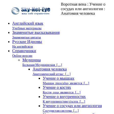
Воротная вена : Учение о
сосудах или ангиология :
Анатомия человека
Английский язык
Учебные материалы
Знаменитые высказывания
Знаменитые цитаты
Русские Идиомы
На английском
Справочники
Online версии
Медицина
Большая Медицинская […]
Анатомия человека
Анатомический атлас […]
Учение о мышцах
Мышца, musculus, является […]
Учение о костях
Кости, ossa, являются […]
Учение о внутренностях
К внутренностям viscera […]
Учение о сосудах или ангиология
Сосудистая система […]