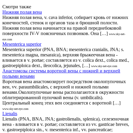
Смотри также
Нижняя полая вена
Нижняя полая вена, v. cava inferior, собирает кровь от нижних
конечностей, стенок и органов таза и брюшной полости.
Нижняя полая вена начинается на правой переднебоковой
поверхности IV-V поясничных позвонков. Она […]
www.sky-net-
eye.com
Mesenterica superior
Mesenterica superior (PNA, BNA; mesenterica cranialis, JNA; s.
mesenterica magna, mesaraica), верхняя брыжеечная вена -
вливается в v. portae; составляется из v. colica dext., colica med.,
gastroepiploica dext., ileocolica, jejunales, […]
www.sky-net-eye.com
Анастомозы системы воротной вены с нижней и верхней
полыми венами
Воротная вена анастомозирует посредством околопупочных
вен, vv. paraumbilicales, с верхней и нижней полыми
венами.Околопупочные вены располагаются в окружности
облитерированной пупочкой вены (v. umbilicalis).
Центральный конец этих вен соединяется с воротной […]
www.sky-net-eye.com
Lienalis
Lienalis (PNA, BNA, JNA; gastrolienalis, splenica), селезеночная
вена - вливается в v. portae; составляется из vv. gastricae breves,
v. gastroepiploica sin., v. mesenterica inf., vv. pancreaticae;