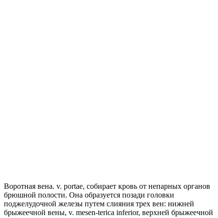
Воротная вена. v. portae, собирает кровь от непарных органов
брюшной полости. Она образуется позади головки
поджелудочной железы путем слияния трех вен: нижней
брыжеечной вены, v. mesen-terica inferior, верхней брыжеечной