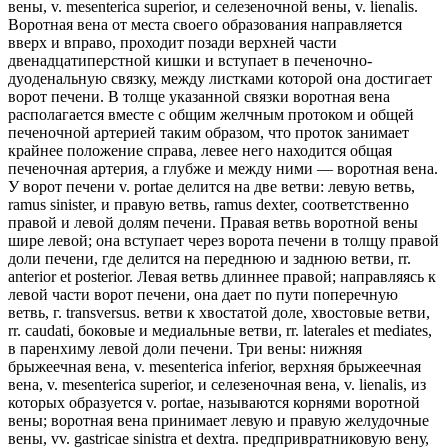
вены, v. mesenterica superior, и селезеночной вены, v. lienalis.
Воротная вена от места своего образования направляется
вверх и вправо, проходит позади верхней части
двенадцатиперстной кишки и вступает в печеночно-
дуоденальную связку, между листками которой она достигает
ворот печени. В толще указанной связки воротная вена
располагается вместе с общим желчным протоком и общей
печеночной артерией таким образом, что проток занимает
крайнее положение справа, левее него находится общая
печеночная артерия, а глубже и между ними — воротная вена.
У ворот печени v. portae делится на две ветви: левую ветвь,
ramus sinister, и правую ветвь, ramus dexter, соответственно
правой и левой долям печени. Правая ветвь воротной вены
шире левой; она вступает через ворота печени в толщу правой
доли печени, где делится на переднюю и заднюю ветви, rr.
anterior et posterior. Левая ветвь длиннее правой; направляясь к
левой части ворот печени, она дает по пути поперечную
ветвь, г. transversus. ветви к хвостатой доле, хвостовые ветви,
rr. caudati, боковые и медиальные ветви, rr. laterales et mediates,
в паренхиму левой доли печени. Три вены: нижняя
брыжеечная вена, v. mesenterica inferior, верхняя брыжеечная
вена, v. mesenterica superior, и селезеночная вена, v. lienalis, из
которых образуется v. portae, называются корнями воротной
вены; воротная вена принимает левую и правую желудочные
вены, vv. gastricae sinistra et dextra. предпривратниковую вену,