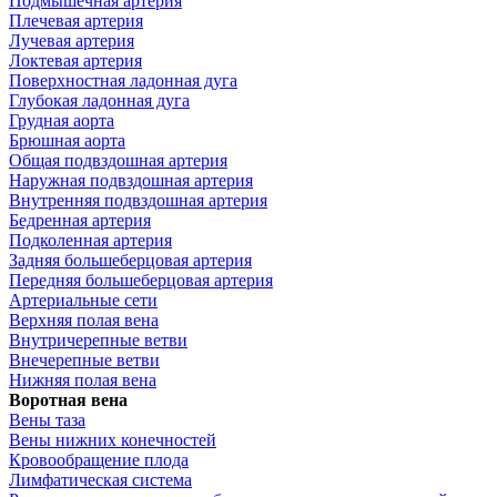
Подмышечная артерия
Плечевая артерия
Лучевая артерия
Локтевая артерия
Поверхностная ладонная дуга
Глубокая ладонная дуга
Грудная аорта
Брюшная аорта
Общая подвздошная артерия
Наружная подвздошная артерия
Внутренняя подвздошная артерия
Бедренная артерия
Подколенная артерия
Задняя большеберцовая артерия
Передняя большеберцовая артерия
Артериальные сети
Верхняя полая вена
Внутричерепные ветви
Внечерепные ветви
Нижняя полая вена
Воротная вена
Вены таза
Вены нижних конечностей
Кровообращение плода
Лимфатическая система