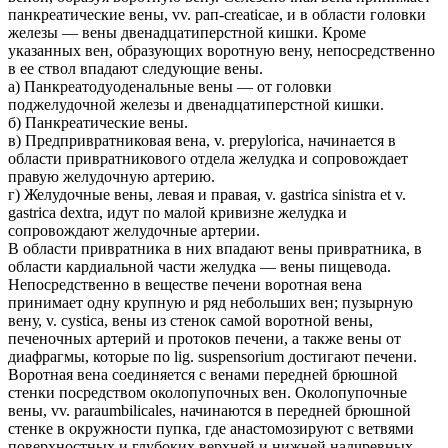
панкреатические вены, vv. рап-creaticae, и в области головки
железы — вены двенадцатиперстной кишки. Кроме
указанных вен, образующих воротную вену, непосредственно
в ее ствол впадают следующие вены.
а) Панкреатодуоденальные вены — от головки
поджелудочной железы и двенадцатиперстной кишки.
б) Панкреатические вены.
в) Предпривратниковая вена, v. prepylorica, начинается в
области привратникового отдела желудка и сопровождает
правую желудочную артерию.
г) Желудочные вены, левая и правая, v. gastrica sinistra et v.
gastrica dextra, идут по малой кривизне желудка и
сопровождают желудочные артерии.
В области привратника в них впадают вены привратника, в
области кардиальной части желудка — вены пищевода.
Непосредственно в веществе печени воротная вена
принимает одну крупную и ряд небольших вен; пузырную
вену, v. cystica, вены из стенок самой воротной вены,
печеночных артерий и протоков печени, а также вены от
диафрагмы, которые по lig. suspensorium достигают печени.
Воротная вена соединяется с венами передней брюшной
стенки посредством околопупочных вен. Околопупочные
вены, vv. paraumbilicales, начинаются в передней брюшной
стенке в окружности пупка, где анастомозируют с ветвями
поверхностных и глубоких верхней и нижней надчревных