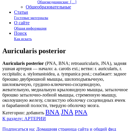
Общемедицинские […]
Общеобразовательные
Статьи
Гостевые материалы
О сайте
Общая информация
Поиск
Как искать
Auricularis posterior
Auricularis posterior
(PNA, BNA; retroauricularis, JNA), задняя
ушная артерия — начало: a. carotis ext.; ветви: r. auricularis, r.
occipitalis; a. stylomastoidea, a. tympanica post.; снабжает: заднее
брюшко двубрюшной мышцы, шилоподъязычную,
шилоязычную, грудино-ключично-сосцевидную,
жевательную, медиальную крыловидную мышцы, затылочное
брюшко затылочно-лобной мышцы, стременную мышцу,
околоушную железу, слизистую оболочку сосцевидных ячеек
и барабанной полости, твердую оболочку мозга.
BNA
JNA
PNA
Категории:
добавить
К разделу: АРТЕРИИ
Подписаться на: Домашняя страница сайта и общий фид