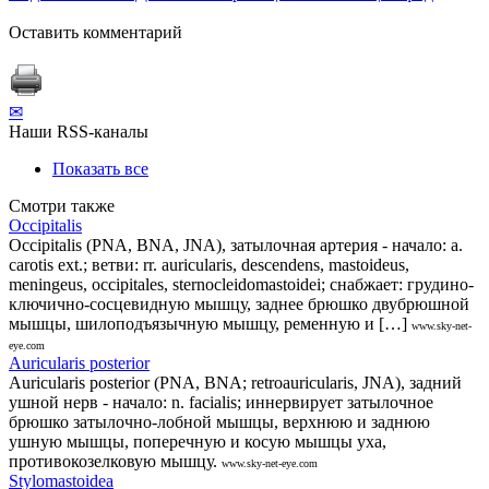
Оставить комментарий
✉
Наши RSS-каналы
Показать все
Смотри также
Occipitalis
Occipitalis (PNA, BNA, JNA), затылочная артерия - начало: a.
carotis ext.; ветви: rr. auricularis, descendens, mastoideus,
meningeus, occipitales, sternocleidomastoidei; снабжает: грудино-
ключично-сосцевидную мышцу, заднее брюшко двубрюшной
мышцы, шилоподъязычную мышцу, ременную и […]
www.sky-net-
eye.com
Auricularis posterior
Auricularis posterior (PNA, BNA; retroauricularis, JNA), задний
ушной нерв - начало: n. facialis; иннервирует затылочное
брюшко затылочно-лобной мышцы, верхнюю и заднюю
ушную мышцы, поперечную и косую мышцы уха,
противокозелковую мышцу.
www.sky-net-eye.com
Stylomastoidea