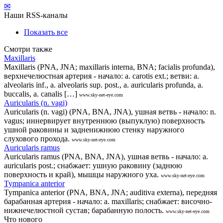
✉
Наши RSS-каналы
Показать все
Смотри также
Maxillaris
Maxillaris (PNA, JNA; maxillaris interna, BNA; facialis profunda),
верхнечелюстная артерия - начало: a. carotis ext.; ветви: a.
alveolaris inf., a. alveolaris sup. post., a. auricularis profunda, a.
buccalis, a. canalis […]
www.sky-net-eye.com
Auricularis (n. vagi)
Auricularis (n. vagi) (PNA, BNA, JNA), ушная ветвь - начало: n.
vagus; иннервирует внутреннюю (выпуклую) поверхность
ушной раковины и задненижнюю стенку наружного
слухового прохода.
www.sky-net-eye.com
Auricularis ramus
Auricularis ramus (PNA, BNA, JNA), ушная ветвь - начало: a.
auricularis post.; снабжает: ушную раковину (заднюю
поверхность и край), мышцы наружного уха.
www.sky-net-eye.com
Tympanica anterior
Tympanica anterior (PNA, BNA, JNA; auditiva externa), передняя
барабанная артерия - начало: а. maxillaris; снабжает: височно-
нижнечелюстной сустав; барабанную полость.
www.sky-net-eye.com
Что нового