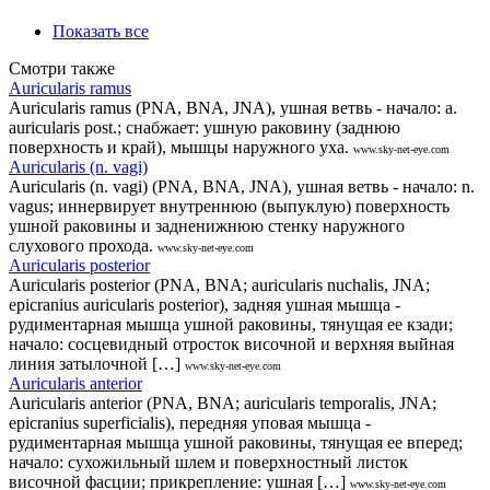
Показать все
Смотри также
Auricularis ramus
Auricularis ramus (PNA, BNA, JNA), ушная ветвь - начало: a.
auricularis post.; снабжает: ушную раковину (заднюю
поверхность и край), мышцы наружного уха.
www.sky-net-eye.com
Auricularis (n. vagi)
Auricularis (n. vagi) (PNA, BNA, JNA), ушная ветвь - начало: n.
vagus; иннервирует внутреннюю (выпуклую) поверхность
ушной раковины и задненижнюю стенку наружного
слухового прохода.
www.sky-net-eye.com
Auricularis posterior
Auricularis posterior (PNA, BNA; auricularis nuchalis, JNA;
epicranius auricularis posterior), задняя ушная мышца -
рудиментарная мышца ушной раковины, тянущая ее кзади;
начало: сосцевидный отросток височной и верхняя выйная
линия затылочной […]
www.sky-net-eye.com
Auricularis anterior
Auricularis anterior (PNA, BNA; auricularis temporalis, JNA;
epicranius superficialis), передняя уповая мышца -
рудиментарная мышца ушной раковины, тянущая ее вперед;
начало: сухожильный шлем и поверхностный листок
височной фасции; прикрепление: ушная […]
www.sky-net-eye.com