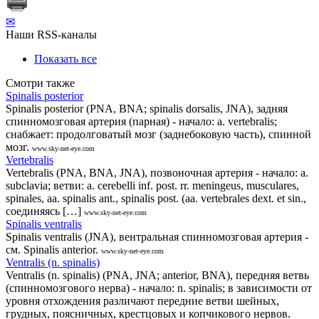
✉
Наши RSS-каналы
Показать все
Смотри также
Spinalis posterior
Spinalis posterior (PNA, BNA; spinalis dorsalis, JNA), задняя
спинномозговая артерия (парная) - начало: a. vertebralis;
снабжает: продолговатый мозг (заднебоковую часть), спинной
мозг.
www.sky-net-eye.com
Vertebralis
Vertebralis (PNA, BNA, JNA), позвоночная артерия - начало: a.
subclavia; ветви: a. cerebelli inf. post. rr. meningeus, musculares,
spinales, aa. spinalis ant., spinalis post. (aa. vertebrales dext. et sin.,
соединяясь […]
www.sky-net-eye.com
Spinalis ventralis
Spinalis ventralis (JNA), вентральная спинномозговая артерия -
см. Spinalis anterior.
www.sky-net-eye.com
Ventralis (n. spinalis)
Ventralis (n. spinalis) (PNA, JNA; anterior, BNA), передняя ветвь
(спинномозгового нерва) - начало: n. spinalis; в зависимости от
уровня отхождения различают передние ветви шейных,
грудных, поясничных, крестцовых и копчикового нервов.