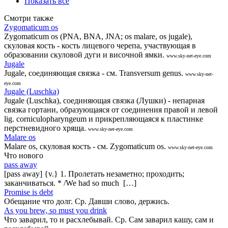
Показать все
Смотри также
Zygomaticum os
Zygomaticum os (PNA, BNA, JNA; os malare, os jugale),
скуловая кость - кость лицевого черепа, участвующая в
образовании скуловой дуги и височной ямки.
www.sky-net-eye.com
Jugale
Jugale, соединяющая связка - см. Transversum genus.
www.sky-net-
eye.com
Jugale (Luschka)
Jugale (Luschka), соединяющая связка (Лушки) - непарная
связка гортани, образующаяся от соединения правой и левой
lig. corniculopharyngeum и прикрепляющаяся к пластинке
перстневидного хряща.
www.sky-net-eye.com
Malare os
Malare os, скуловая кость - см. Zygomaticum os.
www.sky-net-eye.com
Что нового
pass away
[pass away] {v.} 1. Пролетать незаметно; проходить;
заканчиваться. * /We had so much […]
Promise is debt
Обещание что долг. Ср. Давши слово, держись.
As you brew, so must you drink
Что заварил, то и расхлебывай. Ср. Сам заварил кашу, сам и