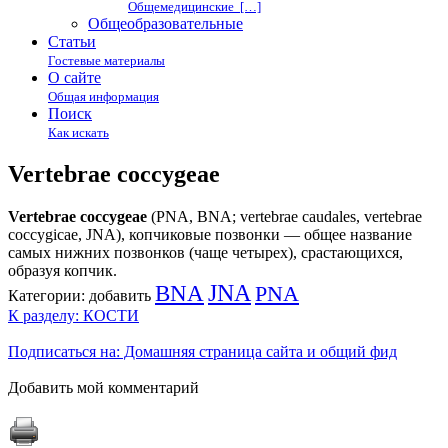
Общемедицинские […]
Общеобразовательные
Статьи
Гостевые материалы
О сайте
Общая информация
Поиск
Как искать
Vertebrae coccygeae
Vertebrae coccygeae
(PNA, BNA; vertebrae caudales, vertebrae
coccygicae, JNA), копчиковые позвонки — общее название
самых нижних позвонков (чаще четырех), срастающихся,
образуя копчик.
BNA
JNA
PNA
Категории:
добавить
К разделу: КОСТИ
Подписаться на: Домашняя страница сайта и общий фид
Добавить мой комментарий