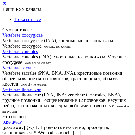
✉
Наши RSS-каналы
Показать все
Смотри также
Vertebrae coccygicae
Vertebrae coccygicae (JNA), копчиковые позвонки - см.
Vertebrae coccygeae.
www.sky-net-eye.com
Vertebrae caudales
Vertebrae caudales (JNA), хвостовые позвонки - см. Vertebrae
coccygeae.
www.sky-net-eye.com
Vertebrae sacrales
Vertebrae sacrales (PNA, BNA, JNA), крестцовые позвонки -
общее название пяти позвонков, срастающихся, образуя
крестец.
www.sky-net-eye.com
Vertebrae thoracicae
Vertebrae thoracicae (PNA, JNA; vertebrae thoracales, BNA),
грудные позвонки - общее название 12 позвонков, несущих
ребра, расположенных вслед за шейными позвонками.
www.sky-
net-eye.com
Что нового
pass away
[pass away] {v.} 1. Пролетать незаметно; проходить;
заканчиваться. * /We had so much […]