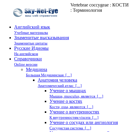
Vertebrae coccygeae : КОСТИ
: Терминология
Английский язык
Учебные материалы
Знаменитые высказывания
Знаменитые цитаты
Русские Идиомы
На английском
Справочники
Online версии
Медицина
Большая Медицинская […]
Анатомия человека
Анатомический атлас […]
Учение о мышцах
Мышца, musculus, является […]
Учение о костях
Кости, ossa, являются […]
Учение о внутренностях
К внутренностям viscera […]
Учение о сосудах или ангиология
Сосудистая система […]