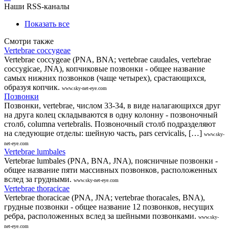
Наши RSS-каналы
Показать все
Смотри также
Vertebrae coccygeae
Vertebrae coccygeae (PNA, BNA; vertebrae caudales, vertebrae
coccygicae, JNA), копчиковые позвонки - общее название
самых нижних позвонков (чаще четырех), срастающихся,
образуя копчик.
www.sky-net-eye.com
Позвонки
Позвонки, vertebrae, числом 33-34, в виде налагающихся друг
на друга колец складываются в одну колонну - позвоночный
столб, columna vertebralis. Позвоночный столб подразделяют
на следующие отделы: шейную часть, pars cervicalis, […]
www.sky-
net-eye.com
Vertebrae lumbales
Vertebrae lumbales (PNA, BNA, JNA), поясничные позвонки -
общее название пяти массивных позвонков, расположенных
вслед за грудными.
www.sky-net-eye.com
Vertebrae thoracicae
Vertebrae thoracicae (PNA, JNA; vertebrae thoracales, BNA),
грудные позвонки - общее название 12 позвонков, несущих
ребра, расположенных вслед за шейными позвонками.
www.sky-
net-eye.com