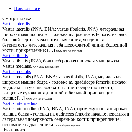
Показать все
Смотри также
Vastus lateralis
Vastus lateralis (PNA, BNA; vastus fibularis, JNA), латеральная
широкая мышца бедра - головка m. quadriceps femoris; начало:
большой вертел, межвертельная линия, ягодичная
бугристость, латеральная губа шероховатой линии бедренной
кости; прикрепление: […]
www.sky-net-eye.com
Vastus tibialis
Vastus tibialis (JNA), большеберцовая широкая мышца - см.
Vastus medialis.
www.sky-net-eye.com
Vastus medialis
Vastus medialis (PNA, BNA; vastus tibialis, JNA), медиальная
широкая мышца бедра - головка m. quadriceps femoris; начало:
медиальная губа шероховатой линии бедренной кости,
концевые сухожилия длинной и большой приводящих
мышц; […]
www.sky-net-eye.com
Vastus intermedius
Vastus intermedius (PNA, BNA, JNA), промежуточная широкая
мышца бедра - головка m. qudriceps femoris; начало: передняя и
латеральная поверхность бедренной кости; прикрепление:
основание надколенника.
www.sky-net-eye.com
Что нового