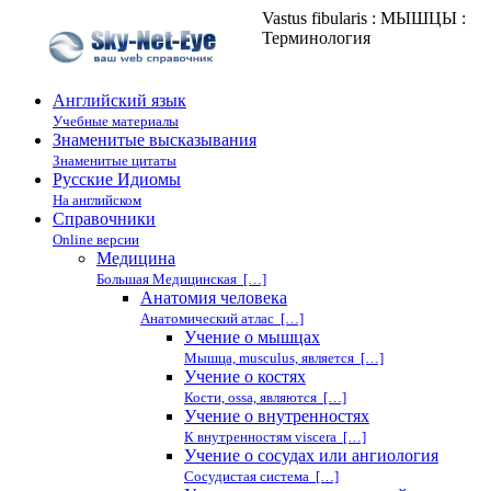
Vastus fibularis : МЫШЦЫ :
Терминология
Английский язык
Учебные материалы
Знаменитые высказывания
Знаменитые цитаты
Русские Идиомы
На английском
Справочники
Online версии
Медицина
Большая Медицинская […]
Анатомия человека
Анатомический атлас […]
Учение о мышцах
Мышца, musculus, является […]
Учение о костях
Кости, ossa, являются […]
Учение о внутренностях
К внутренностям viscera […]
Учение о сосудах или ангиология
Сосудистая система […]