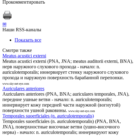
Прокомментировать
✉
Наши RSS-каналы
Показать все
Смотри также
Meatus acustici externi
Meatus acustici externi (PNA, JNA; meatus auditorii externi, BNA),
нерв наружного слухового прохода - начало: n.
auriculotemporalis; иннервирует стенку наружного слухового
прохода и наружную поверхность барабанной перепонки.
www.sky-net-eye.com
Auriculares anteriores
Auriculares anteriores (PNA, BNA; auriculares temporales, JNA),
передние ушные ветви - начало: n. auriculotemporalis;
иннервирует кожу передней части наружной (вогнутой)
поверхности ушной раковины.
www.sky-net-eye.com
Temporales suoerficiales (n. auriculotemporalis)
Temporales suoerficiales (n. auriculotemporalis) (PNA, BNA,
JNA), поверхностные височные ветви (ушно-височного
нерва) - начало: n. auriculotemporalis; иннервируют кожу