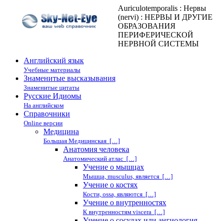
Auriculotemporalis : Нервы
(nervi) : НЕРВЫ И ДРУГИЕ
ОБРАЗОВАНИЯ
ПЕРИФЕРИЧЕСКОЙ
НЕРВНОЙ СИСТЕМЫ
Английский язык
Учебные материалы
Знаменитые высказывания
Знаменитые цитаты
Русские Идиомы
На английском
Справочники
Online версии
Медицина
Большая Медицинская […]
Анатомия человека
Анатомический атлас […]
Учение о мышцах
Мышца, musculus, является […]
Учение о костях
Кости, ossa, являются […]
Учение о внутренностях
К внутренностям viscera […]
Учение о сосудах или ангиология