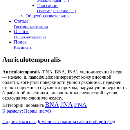
Энциклопедия […]
Глоссарий
Общемедицинские […]
Общеобразовательные
Статьи
Гостевые материалы
О сайте
Общая информация
Поиск
Как искать
Auriculotemporalis
Auriculotemporalis
(PNA, BNA, JNA), ушно-височный нерв
— начало: n. mandibularis; иннервирует кожу височной
области, вогнутой поверхности ушной раковины, передней
стенки наружного слухового прохода, наружную поверхность
барабанной перепонки, височно-нижнечелюстной сустав,
околоушную слюнную железу.
BNA
JNA
PNA
Категории:
добавить
К разделу: Нервы (nervi)
Подписаться на: Домашняя страница сайта и общий фид