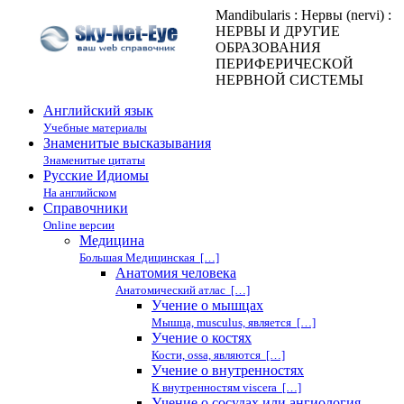
Mandibularis : Нервы (nervi) :
НЕРВЫ И ДРУГИЕ
ОБРАЗОВАНИЯ
ПЕРИФЕРИЧЕСКОЙ
НЕРВНОЙ СИСТЕМЫ
Английский язык
Учебные материалы
Знаменитые высказывания
Знаменитые цитаты
Русские Идиомы
На английском
Справочники
Online версии
Медицина
Большая Медицинская […]
Анатомия человека
Анатомический атлас […]
Учение о мышцах
Мышца, musculus, является […]
Учение о костях
Кости, ossa, являются […]
Учение о внутренностях
К внутренностям viscera […]
Учение о сосудах или ангиология