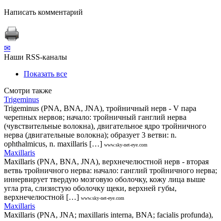
Написать комментарий
✉
Наши RSS-каналы
Показать все
Смотри также
Trigeminus
Trigeminus (PNA, BNA, JNA), тройничный нерв - V пара
черепных нервов; начало: тройничный ганглий нерва
(чувствительные волокна), двигательное ядро тройничного
нерва (двигательные волокна); образует 3 ветви: n.
ophthalmicus, n. maxillaris […]
www.sky-net-eye.com
Maxillaris
Maxillaris (PNA, BNA, JNA), верхнечелюстной нерв - вторая
ветвь тройничного нерва: начало: ганглий тройничного нерва;
иннервирует твердую мозговую оболочку, кожу лица выше
угла рта, слизистую оболочку щеки, верхней губы,
верхнечелюстной […]
www.sky-net-eye.com
Maxillaris
Maxillaris (PNA, JNA; maxillaris interna, BNA; facialis profunda),