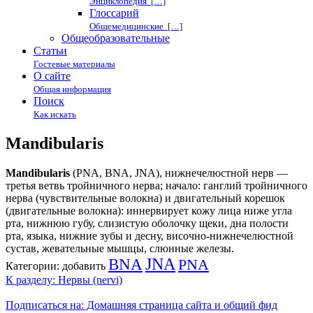
Энциклопедия […]
Глоссарий
Общемедицинские […]
Общеобразовательные
Статьи
Гостевые материалы
О сайте
Общая информация
Поиск
Как искать
Mandibularis
Mandibularis
(PNA, BNA, JNA), нижнечелюстной нерв —
третья ветвь тройничного нерва; начало: ганглий тройничного
нерва (чувствительные волокна) и двигательный корешок
(двигательные волокна): иннервирует кожу лица ниже угла
рта, нижнюю губу, слизистую оболочку щеки, дна полости
рта, языка, нижние зубы и десну, височно-нижнечелюстной
сустав, жевательные мышцы, слюнные железы.
BNA
JNA
PNA
Категории:
добавить
К разделу: Нервы (nervi)
Подписаться на: Домашняя страница сайта и общий фид