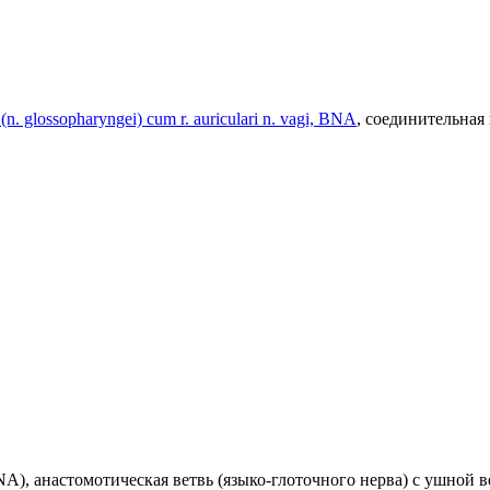
n. glossopharyngei) cum r. auriculari n. vagi, BNA
, соединительная
(BNA), анастомотическая ветвь (языко-глоточного нерва) с ушной вет