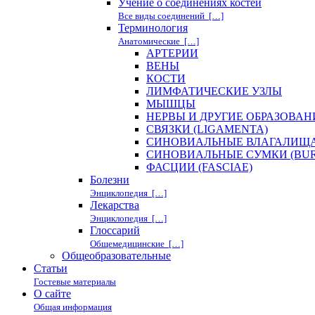
Учение о соединениях костей
Все виды соединений […]
Терминология
Анатомические […]
АРТЕРИИ
ВЕНЫ
КОСТИ
ЛИМФАТИЧЕСКИЕ УЗЛЫ
МЫШЦЫ
НЕРВЫ И ДРУГИЕ ОБРАЗОВА
СВЯЗКИ (LIGAMENTA)
СИНОВИАЛЬНЫЕ ВЛАГАЛИЩА 
СИНОВИАЛЬНЫЕ СУМКИ (BUR
ФАСЦИИ (FASCIAE)
Болезни
Энциклопедия […]
Лекарства
Энциклопедия […]
Глоссарий
Общемедицинские […]
Общеобразовательные
Статьи
Гостевые материалы
О сайте
Общая информация