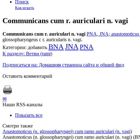
Поиск
Как искать
Communicans cum r. auriculari n. vagi
Communicans cum r. auriculari n. vagi
PNA, JNA; anastomoticus (
glossopharyngeus с r. auricularis n. vagi.
BNA
JNA
PNA
Категории:
добавить
К разделу: Ветви (rami)
Подписаться на: Домашняя страница сайта и общий фид
Оставить комментарий
✉
Наши RSS-каналы
Показать все
Смотри также
Anastomoticus (n. glossopharyngei) cum ramo auriculari (n. vagi)
Anastomoticus (n. glossopharyngei) cum ramo auriculari (n. vagi) 