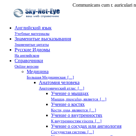
Communicans cum r. auricu
Английский язык
Учебные материалы
Знаменитые высказывания
Знаменитые цитаты
Русские Идиомы
На английском
Справочники
Online версии
Медицина
Большая Медицинская […]
Анатомия человека
Анатомический атлас […]
Учение о мышцах
Мышца, musculus, является […]
Учение о костях
Кости, ossa, являются […]
Учение о внутренностях
К внутренностям viscera […]
Учение о сосудах или ангиология
Сосудистая система […]