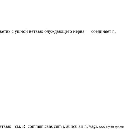
 ветвь с ушной ветвью блуждающего нерва — соединяет n.
вью - см. R. communicans cum r. auriculari n. vagi.
www.sky-net-eye.com